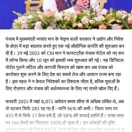
पंजाब में मुख्यमंत्री भगवंत मान के नेतृत्व वाली सरकार ने उद्योग और निवेश
के क्षेत्र में बड़ा बदलाव करते हुए एक नई औद्योगिक क्रांति की शुरुआत कर
दी है। 29 मई 2025 को CM मान ने फास्टट्रैक पंजाब पोर्टल को नए रूप
में लॉन्च किया और 10 जून को इसकी भव्य शुरुआत की गई। यह डिजिटल
पोर्टल पुराने जटिल और कागजी सिस्टम को खत्म कर अब पंजाब को
कारोबार शुरू करने के लिए देश का सबसे तेज और आसान राज्य बना रहा
है। इस पहल ने न केवल निवेशकों का विश्वास जीता है, बल्कि युवाओं के
लिए रोज़गार और पंजाब की अर्थव्यवस्था के लिए नए रास्ते खोल दिए हैं।
फरवरी 2025 में जहां 8,075 आवेदन समय सीमा से अधिक लंबित थे, अब
वो घटकर सिर्फ 283 रह गए हैं—यानि 96% की कमी। जिला स्तर पर
833 में से सिर्फ 17 केस बचे हैं, जो 98% की सफाई दर्शाते हैं। राज्य स्तर
पर 166 केसों का निपटारा 100% हो चुका है। इन आंकड़ों की पुष्टि
इन्वेस्ट पंजाब की रिपोर्ट में हुई है, जिसे मीडिया और व्यापारिक समुदाय से भी