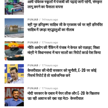
आर्मी पब्लिक स्कूलों में पंजाबी की पढ़ाई जारी रहेगी, संस्कृत
इस बीच, 260 से अधिक औद्योगिक भूखंड बेचे जा चुके हैं और 52 औद्योगिक
लागू करने का फैसला वापस
क्षेत्रों को बेहतर बनाने के लिए ₹300 करोड़ का निवेश किया गया है। इसके
साथ ही ₹150 करोड़ की औद्योगिक सहायता भी अप्रैल 2025 से वितरित
की जा चुकी है, जिससे पुरानी सरकारों के अधूरे काम पूरे हुए हैं। सरकार
PUNJAB
14 hours ago
श्री गुरु हरिकृष्ण साहिब जी के प्रकाश पर्व पर श्री हरिमंदिर
अब ₹7,300 करोड़ की लागत से एक नया औद्योगिक हब भी विकसित कर रही
साहिब में उमड़ा श्रद्धालुओं का सैलाब
है, जो पंजाब को मेगा इंडस्ट्रियल हब बनाने की दिशा में बड़ा कदम है।
PUNJAB
17 hours ago
नीति आयोग की रैंकिंग में पंजाब ने केरल को पछाड़ा; शिक्षा
मंत्री ने विधानसभा में चार सालों का रिपोर्ट कार्ड पेश किया
PUNJAB
17 hours ago
केजरीवाल की मोदी सरकार को चुनौती, E-20 पर कोई
रिसर्च रिपोर्ट है तो सार्वजनिक करे
PUNJAB
17 hours ago
मोदी सरकार के दबाव में पेपर लीक और E-20 के खिलाफ
ईज ऑफ डूइंग बिजनेस रैंकिंग में पंजाब अब पांच पायदान ऊपर चढ़ चुका है,
उठ रही आवाज को दबा रहा मेटा- केजरीवाल
जिससे राज्य ने बड़े राज्यों को भी टक्कर देनी शुरू कर दी है। निवेशकों का