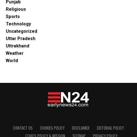
Punjab
Religious
Sports
Technology
Uncategorized
Uttar Pradesh
Uttrakhand
Weather
World
CONTACT US
COOKIES POLICY
DISCLAIMER
EDITORIAL POLICY
ETHICS POLICY & MISSION
SITEMAP
PRIVACY POLICY