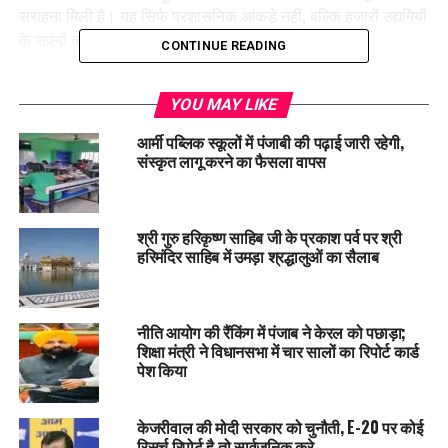
सराहना मिली है। यह सिर्फ प्रशासनिक आंकड़े नहीं, बल्कि हजारों उद्यमियों
के सपनों को साकार करने का प्रमाण है।
CONTINUE READING
www.fasttrack.punjab.gov.in
पोर्टल अब निवेशकों के लिए वन-
YOU MAY LIKE
स्टॉप सॉल्यूशन बन चुका है। इसमें 20 से ज्यादा विभागों को जोड़ा गया है,
जिससे जमीन, पर्यावरण, अग्निशमन, वन विभाग जैसी सभी मंजूरियां एक ही
आर्मी पब्लिक स्कूलों में पंजाबी की पढ़ाई जारी रहेगी,
स्थान पर मिल जाती हैं। सिर्फ एक फॉर्म और एक स्टैंप पेपर से प्रक्रिया
संस्कृत लागू करने का फैसला वापस
शुरू होती है। पंजाब राइट टू बिजनेस कानून 2025 के तहत, औद्योगिक
पार्कों में प्रोजेक्ट्स को 5 दिन में और अन्य को 15 से 18 दिन में मंजूरी दी
जा रही है। अगर कोई विभाग देरी करता है, तो आवेदन ऑटो-एप्रूव हो
श्री गुरु हरिकृष्ण साहिब जी के प्रकाश पर्व पर श्री
जाता है।
हरिमंदिर साहिब में उमड़ा श्रद्धालुओं का सैलाब
नीति आयोग की रैंकिंग में पंजाब ने केरल को पछाड़ा;
शिक्षा मंत्री ने विधानसभा में चार सालों का रिपोर्ट कार्ड
पेश किया
केजरीवाल की मोदी सरकार को चुनौती, E-20 पर कोई
रिसर्च रिपोर्ट है तो सार्वजनिक करे