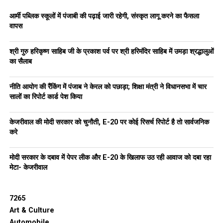
कहना है कि जहां पहले मंजूरी में महीनों लग जाते थे, अब कुछ ही दिनों में पूरा
काम हो रहा है। सोशल मीडिया पर @invest_punjab को ‘क्लीन,
आर्मी पब्लिक स्कूलों में पंजाबी की पढ़ाई जारी रहेगी, संस्कृत लागू करने का फैसला
ट्रांसपेरेंट और तेज़’ पोर्टल बताया जा रहा है। आम आदमी पार्टी के राष्ट्रीय
वापस
संयोजक अरविंद केजरीवाल ने इसे देश का सबसे बड़ा कारोबारी सुधार बताते
हुए कहा कि अब पंजाब भ्रष्टाचार से मुक्त हो गया है और निवेशक वापस
श्री गुरु हरिकृष्ण साहिब जी के प्रकाश पर्व पर श्री हरिमंदिर साहिब में उमड़ा श्रद्धालुओं
लौट रहे हैं।
का सैलाब
फास्टट्रैक पंजाब पोर्टल ने सरकारी प्रक्रिया को तेज, पारदर्शी और
नीति आयोग की रैंकिंग में पंजाब ने केरल को पछाड़ा; शिक्षा मंत्री ने विधानसभा में चार
निवेशक-हितैषी बना दिया है। इससे न केवल दफ्तरों का बोझ कम हुआ है,
सालों का रिपोर्ट कार्ड पेश किया
बल्कि युवाओं को बड़ी संख्या में रोजगार के अवसर भी मिल रहे हैं। यह पहल
सिर्फ आर्थिक बदलाव नहीं, बल्कि सामाजिक परिवर्तन भी ला रही है—नशे
केजरीवाल की मोदी सरकार को चुनौती, E-20 पर कोई रिसर्च रिपोर्ट है तो सार्वजनिक
जैसी समस्याओं से जूझ रहे पंजाब को एक नया रास्ता दिखा रही है। यह
करे
साबित करता है कि जब सरकार की नीयत साफ हो और सोच आधुनिक हो,
तो बदलाव मुमकिन है। और पंजाब में, यह बदलाव अब ज़मीन पर दिखने भी
मोदी सरकार के दबाव में पेपर लीक और E-20 के खिलाफ उठ रही आवाज को दबा रहा
लगा है।
मेटा- केजरीवाल
RELATED TOPICS:
BHAGWANTMANN
7265
BUSINESSFRIENDLYPUNJAB
DIGITALPUNJAB
EASEOFDOINGBUSINESS
FASTTRACKPUNJAB
Art & Culture
INDUSTRIALGROWTH
INVESTPUNJAB
JOBCREATION
Automobile