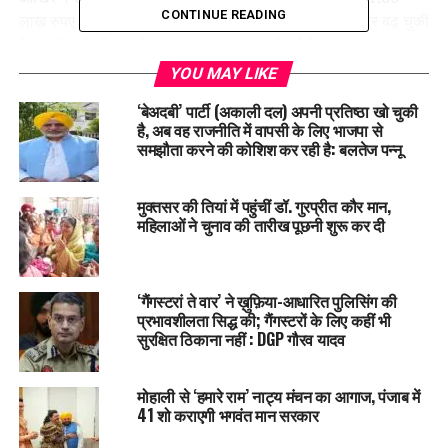
CONTINUE READING
लाख रुपए पर है। यानी इसकी कीमत इस साल अब तक 27 हजार बढ़ चुकी
है। वहीं चांदी भी इस दौरान 24 हजार रुपए महंगी हुई है।
YOU MAY LIKE
इस साल अब तक सोने-चांदी की चाल
‘बेअदबी’ पार्टी (अकाली दल) अपनी प्रतिष्ठा खो चुकी
है, अब वह राजनीति में वापसी के लिए भाजपा से
तारीख
सोना
चांदी
समझौता करने की कोशिश कर रही है: बलतेज पन्नू
31 दिसंबर 2025
₹1,33,195
₹2,30,420
मुक्तसर की तियां में पहुंचीं डॉ. गुरप्रीत कौर मान,
20 जनवरी 2026
₹1,47,409
₹3,09,345
महिलाओं ने चुनाव की तारीख पूछनी शुरू कर दी
10 फरवरी 2026
₹1,56,255
₹2,59,100
28 फरवरी 2026
₹1,59,097
₹2,66,700
‘गैंगस्टरां ते वार’ ने ख़ुफ़िया-आधारित पुलिसिंग की
5 मार्च 2026
₹1,60,586
₹2,64,212
प्रभावशीलता सिद्ध की; गैंगस्टरों के लिए कहीं भी
सुरक्षित ठिकाना नहीं : DGP गौरव यादव
अमेरिका-ईरान तनाव पर निर्भर रहेगा बाजार
मोहाली से ‘हमारे राम’ नाट्य मंचन का आगाज, पंजाब में
जानकारों का मानना है कि सोने-चांदी की अगली चाल इन दो बातों पर निर्भर
41 शो कराएगी भगवंत मान सरकार
करेगी: