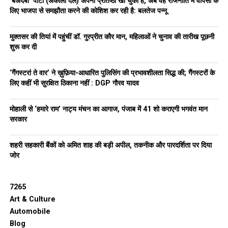
‘बेअदबी’ पार्टी (अकाली दल) अपनी प्रतिष्ठा खो चुकी है, अब वह राजनीति में वापसी के
लिए भाजपा से समझौता करने की कोशिश कर रही है: बलतेज पन्नू
मुक्तसर की तियां में पहुंचीं डॉ. गुरप्रीत कौर मान, महिलाओं ने चुनाव की तारीख पूछनी
शुरू कर दी
‘गैंगस्टरां ते वार’ ने ख़ुफ़िया-आधारित पुलिसिंग की प्रभावशीलता सिद्ध की; गैंगस्टरों के
लिए कहीं भी सुरक्षित ठिकाना नहीं : DGP गौरव यादव
मोहाली से ‘हमारे राम’ नाट्य मंचन का आगाज, पंजाब में 41 शो कराएगी भगवंत मान
सरकार
शहरी सहकारी बैंकों को अमित शाह की बड़ी अपील, तकनीक और पारदर्शिता पर दिया
जोर
7265
Art & Culture
Automobile
Blog