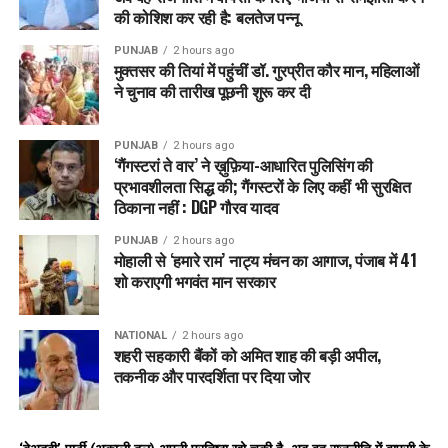
की कोशिश कर रही है: बलतेज पन्नू
RELATED TOPICS:
LATEST NEWS
TRENDING
PUNJAB
2 hours ago
UP NEXT
मुक्तसर की तियां में पहुंचीं डॉ. गुरप्रीत कौर मान, महिलाओं
आम जनता को बड़ा झटका: घरेलू LPG सिलेंडर की कीमतों में भारी
ने चुनाव की तारीख पूछनी शुरू कर दी
बढ़ोतरी
DON'T MISS
PUNJAB
2 hours ago
आज से बिना सिम नहीं चलेगा WhatsApp , सरकार ने लागू किया नया
‘गैंगस्टरां ते वार’ ने ख़ुफ़िया-आधारित पुलिसिंग की
नियम
प्रभावशीलता सिद्ध की; गैंगस्टरों के लिए कहीं भी सुरक्षित
ठिकाना नहीं : DGP गौरव यादव
PUNJAB
2 hours ago
मोहाली से ‘हमारे राम’ नाट्य मंचन का आगाज, पंजाब में 41
शो कराएगी भगवंत मान सरकार
NATIONAL
2 hours ago
शहरी सहकारी बैंकों को अमित शाह की बड़ी अपील,
तकनीक और पारदर्शिता पर दिया जोर