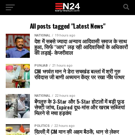
All posts tagged "Latest News"
NATIONAL
19 hours ago
देश में सबसे ज्यादा अन्याय आदिवासी समाज के साथ
हुआ, सिर्फ ‘‘आप’’ लड़ रही आदिवासियों के अधिकारों
की लड़ाई- केजरीवाल
PUNJAB
21 hours ago
CM भगवंत मान ने डेरा सचखंड बल्लां में श्री गुरु
रविदास जी बाणी अध्ययन केंद्र पर रखा नींव पत्थर
NATIONAL
22 hours ago
बेंगलुरु के 3-Star और 5-Star होटलों में बड़ी फूड
सेफ्टी जांच, Expired दूध-मांस और खराब सब्जियां
मिलने से मचा हड़कंप
POLITICS
22 hours ago
दिल्ली में CM मान की अहम बैठकें, धान से लेकर