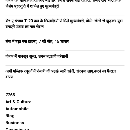
पंजाब की धार्मिक एकता और भाईचारा हमारी सबसे बड़ी ताकत: ‘हमारे राम’ नाटक की
RELATED TOPICS:
LATEST NEWS
PUNJAB
PUNJABNEWS
TRENDING
विशेष प्रस्तुति में शामिल हुए मुख्यमंत्री
UP NEXT
भाजपा नेता खुद को संविधान और कानून से ऊपर समझते हैं, भाजपा ने
शेर-ए-पंजाब T-20 कप के खिलाड़ियों से मिले मुख्यमंत्री, बोले- खेलों से जुड़कर युवा
नगर निगम चुनाव को अपनी ‘गुंडागर्दी’ का एक और प्रदर्शन बना लिया
बनाएंगे पंजाब का नाम रोशन
है: अमन अरोड़ा
चंबा में बड़ा बस हादसा, 7 की मौत; 15 घायल
DON'T MISS
नगर निगम चुनावों में BJP पर गुंडागर्दी के आरोप, अमन अरोड़ा का बड़ा
हमला
पंजाब में मानसून सुस्त, उमस बढ़ाएगी परेशानी
आर्मी पब्लिक स्कूलों में पंजाबी की पढ़ाई जारी रहेगी, संस्कृत लागू करने का फैसला
वापस
7265
Art & Culture
Automobile
Blog
Business
Chandigarh