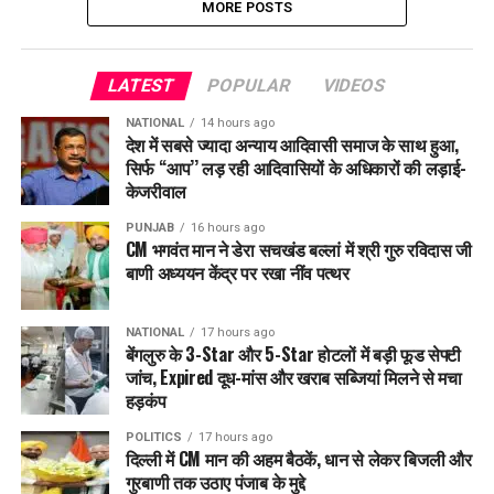
MORE POSTS
LATEST
POPULAR
VIDEOS
NATIONAL
14 hours ago
देश में सबसे ज्यादा अन्याय आदिवासी समाज के साथ हुआ,
सिर्फ ‘‘आप’’ लड़ रही आदिवासियों के अधिकारों की लड़ाई-
केजरीवाल
PUNJAB
16 hours ago
CM भगवंत मान ने डेरा सचखंड बल्लां में श्री गुरु रविदास जी
बाणी अध्ययन केंद्र पर रखा नींव पत्थर
NATIONAL
17 hours ago
बेंगलुरु के 3-Star और 5-Star होटलों में बड़ी फूड सेफ्टी
जांच, Expired दूध-मांस और खराब सब्जियां मिलने से मचा
हड़कंप
POLITICS
17 hours ago
दिल्ली में CM मान की अहम बैठकें, धान से लेकर बिजली और
गुरबाणी तक उठाए पंजाब के मुद्दे