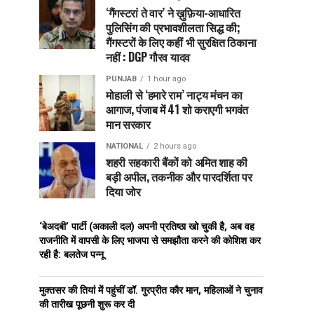
‘गैंगस्टरां ते वार’ ने ख़ुफ़िया-आधारित
पुलिसिंग की प्रभावशीलता सिद्ध की;
गैंगस्टरों के लिए कहीं भी सुरक्षित ठिकाना
नहीं : DGP गौरव यादव
PUNJAB
1 hour ago
मोहाली से ‘हमारे राम’ नाट्य मंचन का
आगाज, पंजाब में 41 शो कराएगी भगवंत
मान सरकार
NATIONAL
2 hours ago
शहरी सहकारी बैंकों को अमित शाह की
बड़ी अपील, तकनीक और पारदर्शिता पर
दिया जोर
‘बेअदबी’ पार्टी (अकाली दल) अपनी प्रतिष्ठा खो चुकी है, अब वह
राजनीति में वापसी के लिए भाजपा से समझौता करने की कोशिश कर
रही है: बलतेज पन्नू
मुक्तसर की तियां में पहुंचीं डॉ. गुरप्रीत कौर मान, महिलाओं ने चुनाव
की तारीख पूछनी शुरू कर दी