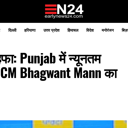
़
दिल्ली
हरियाणा
उत्तर प्रदेश
हिमाचल
विदेश
मनोरंजन
बिज़
फा: Punjab में न्यूनतम
री, CM Bhagwant Mann का