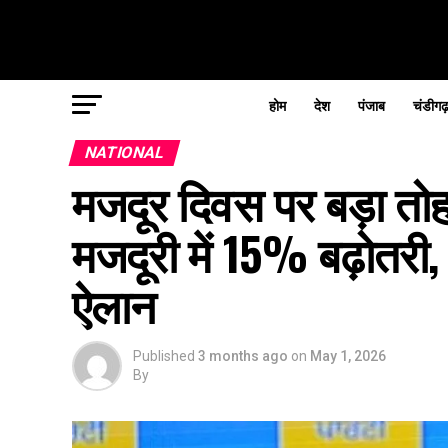
होम
देश
पंजाब
चंडीगढ
NATIONAL
मजदूर दिवस पर बड़ा तोह
मजदूरी में 15% बढ़ोत
ऐलान
Published
3 months ago
on
May 1, 2026
By