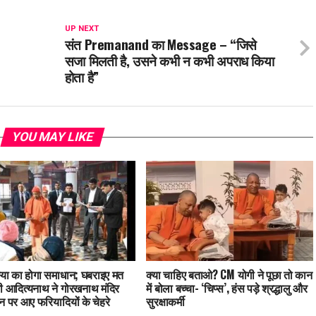
UP NEXT
संत Premanand का Message – “जिसे
सजा मिलती है, उसने कभी न कभी अपराध किया
होता है”
YOU MAY LIKE
या का होगा समाधान; घबराइए मत
क्‍या चाहिए बताओ? CM योगी ने पूछा तो कान
 आदित्यनाथ ने गोरखनाथ मंदिर
में बोला बच्‍चा- ‘चिप्‍स’, हंस पड़े श्रद्धालु और
 पर आए फरियादियों के चेहरे
सुरक्षाकर्मी