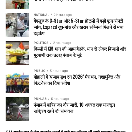
DON'T MISS
Sambhal दंगों की Inquiry Report में खुलासा: Yogi Adityanath
बोले – साज़िशन दंगा हुआ, अब तुष्टिकरण नहीं, संतुष्टिकरण की नीति
NATIONAL
2 hours ago
बेंगलुरु के 3-Star और 5-Star होटलों में बड़ी फूड सेफ्टी
जांच, Expired दूध-मांस और खराब सब्जियां मिलने से मचा
हड़कंप
POLITICS
2 hours ago
दिल्ली में CM मान की अहम बैठकें, धान से लेकर बिजली और
गुरबाणी तक उठाए पंजाब के मुद्दे
PUBLIC
5 hours ago
मोहाली में ‘पंजाब यूथ रन 2026’ मैराथन, नशामुक्ति और
फिटनेस का दिया संदेश
PUNJAB
5 hours ago
पंजाब में बारिश का दौर जारी, 10 अगस्त तक मानसून
सक्रिय रहने की संभावना