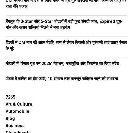
CM भगवंत मान ने डेरा सचखंड बल्लां में श्री गुरु रविदास जी बाणी अध्ययन केंद्र पर
रखा नींव पत्थर
बेंगलुरु के 3-Star और 5-Star होटलों में बड़ी फूड सेफ्टी जांच, Expired दूध-
मांस और खराब सब्जियां मिलने से मचा हड़कंप
दिल्ली में CM मान की अहम बैठकें, धान से लेकर बिजली और गुरबाणी तक उठाए पंजाब
के मुद्दे
मोहाली में ‘पंजाब यूथ रन 2026’ मैराथन, नशामुक्ति और फिटनेस का दिया संदेश
पंजाब में बारिश का दौर जारी, 10 अगस्त तक मानसून सक्रिय रहने की संभावना
7265
Art & Culture
Automobile
Blog
Business
Chandigarh