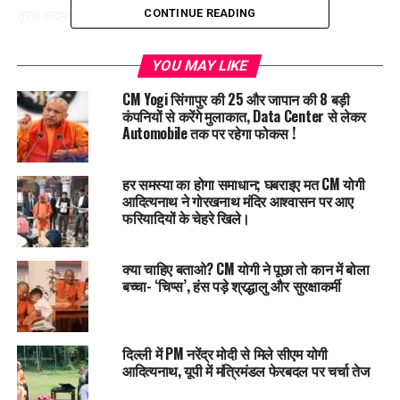
तुरंत कदम उठाया हो।
CONTINUE READING
5
जुलाई को मुरादाबाद
की एक बच्ची ने एडमिशन के लिए मदद मांगी
YOU MAY LIKE
थी। सीएम ने उसी वक्त अधिकारियों को आदेश देकर उसका
CM Yogi सिंगापुर की 25 और जापान की 8 बड़ी
एडमिशन करवाया।
कंपनियों से करेंगे मुलाकात, Data Center से लेकर
1
जुलाई को गोरखपुर
Automobile तक पर रहेगा फोकस !
की पंखुड़ी नाम की बच्ची ने सीएम से अपनी
फीस माफ
करने की गुजारिश की थी। इस पर सीएम ने न सिर्फ
फीस माफी के लिए कहा, बल्कि पंखुड़ी को प्रेरित करते हुए कहा –
हर समस्या का होगा समाधान; घबराइए मत CM योगी
“
खूब मेहनत से पढ़ना
,
आगे बढ़ना।
”
आदित्यनाथ ने गोरखनाथ मंदिर आश्वासन पर आए
फरियादियों के चेहरे खिले।
बच्चों से लगाव
क्‍या चाहिए बताओ? CM योगी ने पूछा तो कान में बोला
इन घटनाओं से साफ है कि सीएम योगी बच्चों से जुड़ी हर छोटी-बड़ी मांग को
बच्‍चा- ‘चिप्‍स’, हंस पड़े श्रद्धालु और सुरक्षाकर्मी
गंभीरता से सुनते और तुरंत कार्रवाई
करते हैं। चाहे एडमिशन की बात हो या
फीस माफी की, वह बच्चों को पढ़ाई के लिए हर तरह की मदद देने के लिए
तैयार रहते हैं।
दिल्‍ली में PM नरेंद्र मोदी से मिले सीएम योगी
आदित्‍यनाथ, यूपी में मंत्रिमंडल फेरबदल पर चर्चा तेज
VIDEO
स्टोरी वायरल