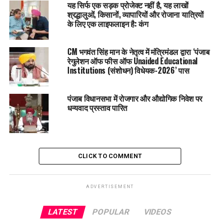
यह सिर्फ एक सड़क प्रोजेक्ट नहीं है, यह लाखों
श्रद्धालुओं, किसानों, व्यापारियों और रोजाना यात्रियों
के लिए एक लाइफलाइन है: कंग
CM भगवंत सिंह मान के नेतृत्व में मंत्रिमंडल द्वारा ‘पंजाब
रेगुलेशन ऑफ फीस ऑफ Unaided Educational
Institutions (संशोधन) विधेयक-2026’ पास
पंजाब विधानसभा में रोजगार और औद्योगिक निवेश पर
धन्यवाद प्रस्ताव पारित
युवाओं को दी जाएगी
Dairy Farming
की ट्रेनिंग
ट्रेनिंग के पहले दिन
डेयरी विकास विभाग
के उप निदेशक
सुरिंदर सिंह
ने
CLICK TO COMMENT
युवाओं को
Dairy Farming,
पशुपालन और इससे जुड़े कामों की
Practical Training
दी।
ADVERTISEMENT
इस पूरी पहल की निगरानी कर रहे अधिकारी:
LATEST
POPULAR
VIDEOS