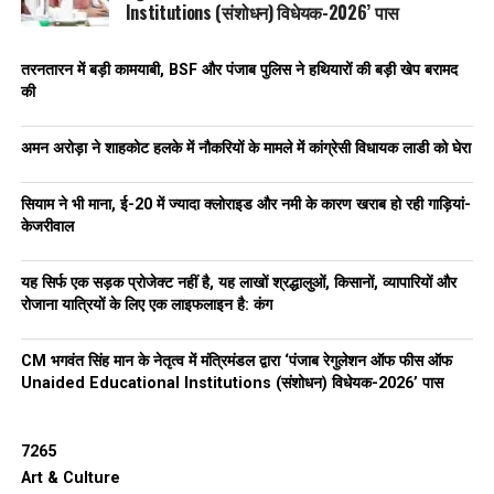
Institutions (संशोधन) विधेयक-2026’ पास
जो युवा काबिल होंगे, उन्हें
सरकारी योजनाओं के तहत बैंक लोन
छोटी डेयरी यूनिट लगाने के लिए आर्थिक सहायता
तरनतारन में बड़ी कामयाबी, BSF और पंजाब पुलिस ने हथियारों की बड़ी खेप बरामद
की
दी जाएगी, ताकि वो अपना खुद का काम शुरू कर सकें और अपने परिवार को
भी संभाल सकें।
अमन अरोड़ा ने शाहकोट हलके में नौकरियों के मामले में कांग्रेसी विधायक लाडी को घेरा
युवाओं को मिलेगा आत्मविश्वास
,
समाज में नई पहचान
सियाम ने भी माना, ई-20 में ज्यादा क्लोराइड और नमी के कारण खराब हो रही गाड़ियां-
यह कार्यक्रम सिर्फ हुनर सिखाने तक सीमित नहीं है।
केजरीवाल
यह युवाओं को—
यह सिर्फ एक सड़क प्रोजेक्ट नहीं है, यह लाखों श्रद्धालुओं, किसानों, व्यापारियों और
आत्मविश्वास
रोजाना यात्रियों के लिए एक लाइफलाइन है: कंग
सम्मान
CM भगवंत सिंह मान के नेतृत्व में मंत्रिमंडल द्वारा ‘पंजाब रेगुलेशन ऑफ फीस ऑफ
एक नई पहचान
Unaided Educational Institutions (संशोधन) विधेयक-2026’ पास
और कमाई का स्थायी रास्ता
7265
देता है, जिससे वे दोबारा नशे की तरफ न जाएँ और समाज की मुख्यधारा में
Art & Culture
वापसी कर सकें।