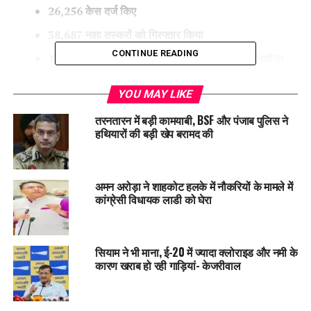
26,256
केस दर्ज किए
38,687
नशा तस्करों को गिरफ्तार किया
CONTINUE READING
1714
किलोग्राम से ज़्यादा हेरोइन
सहित बड़ी मात्रा में नशीला
सामान ज़ब्त किया
YOU MAY LIKE
ये आंकड़े बताते हैं कि पंजाब सरकार का फोकस सिर्फ बातों पर नहीं,
ग्राउंड
लेवल पर एक्शन
पर है। नशे का कारोबार करने वालों के लिए अब पंजाब में
तरनतारन में बड़ी कामयाबी, BSF और पंजाब पुलिस ने
हथियारों की बड़ी खेप बरामद की
कोई जगह नहीं बची है।
सिर्फ कार्रवाई नहीं
—
अब रोजगार का रास्ता भी
अमन अरोड़ा ने शाहकोट हलके में नौकरियों के मामले में
सरकार की खास पहल का मकसद यह है कि नशा छोड़ने वाले युवा
दुबारा
कांग्रेसी विधायक लाडी को घेरा
नशे में न फँसे
, बल्कि अपने पैरों पर खड़े हों। इसी सोच के साथ लुधियाना के
जगरांव स्थित सरकारी पुनर्वास केंद्र में
10
दिन का फ्री स्किल ट्रेनिंग
प्रोग्राम
शुरू किया गया है।
सियाम ने भी माना, ई-20 में ज्यादा क्लोराइड और नमी के
कारण खराब हो रही गाड़ियां- केजरीवाल
इस कार्यक्रम को जिला प्रशासन ने
डेयरी विकास विभाग
और
स्वास्थ्य
विभाग
के साथ मिलकर शुरू किया है।