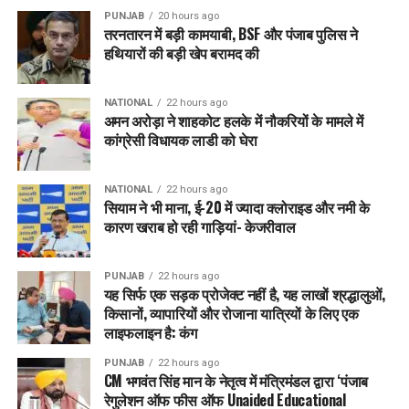
उपायुक्त (DC)
हिमांशु जैन
PUNJAB
20 hours ago
तरनतारन में बड़ी कामयाबी, BSF और पंजाब पुलिस ने
सिविल सर्जन
डॉ. रमनदीप कौर
हथियारों की बड़ी खेप बरामद की
लीड डिस्ट्रिक्ट मैनेजर (LDM)
गुरदेव सिंह कंग
केंद्र प्रभारी
डॉ. विवेक गोयल
NATIONAL
22 hours ago
अमन अरोड़ा ने शाहकोट हलके में नौकरियों के मामले में
DC
हिमांशु जैन का बड़ा बयान
कांग्रेसी विधायक लाडी को घेरा
उपायुक्त हिमांशु जैन ने कहा—
NATIONAL
22 hours ago
“हमारा मकसद सिर्फ नशा छुड़वाना नहीं, बल्कि युवाओं को ऐसा हुनर देना है
सियाम ने भी माना, ई-20 में ज्यादा क्लोराइड और नमी के
जिससे वे कमाई कर सकें और कभी भी मजबूरी में नशे की तरफ वापस न
कारण खराब हो रही गाड़ियां- केजरीवाल
लौटें। असली सुधार तभी होगा जब व्यक्ति
आर्थिक रूप से आत्मनिर्भर
बने।”
PUNJAB
22 hours ago
उनके मुताबिक यह पहल पूर्ण सुधार (Holistic Rehabilitation) की
यह सिर्फ एक सड़क प्रोजेक्ट नहीं है, यह लाखों श्रद्धालुओं,
दिशा में एक बड़ा कदम है।
किसानों, व्यापारियों और रोजाना यात्रियों के लिए एक
लाइफलाइन है: कंग
ट्रेनिंग के बाद मिलेगी सरकारी मदद
PUNJAB
22 hours ago
CM भगवंत सिंह मान के नेतृत्व में मंत्रिमंडल द्वारा ‘पंजाब
ट्रेनिंग खत्म होने के बाद—
रेगुलेशन ऑफ फीस ऑफ Unaided Educational