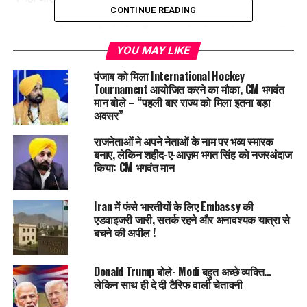
CONTINUE READING
एग्रीकल्चर और डेयरी मार्केट
को फोर्सफुली खोलने की मांग नहीं
मानी जाएगी।
YOU MAY LIKE
बीफ़ (गाय का मांस)
या
‘non-veg milk’
(ऐसा दूध जो उन
पंजाब को मिला International Hockey
गायों से निकाला गया हो जिन्हें animal-based प्रोडक्ट्स, जैसे
Tournament आयोजित करने का मौका, CM भगवंत
मान बोले – “पहली बार राज्य को मिला इतना बड़ा
बोन मील खिलाया गया हो) के इम्पोर्ट की इजाजत नहीं दी जाएगी।
अवसर”
सूत्रों ने कहा कि ये चीजें भारत के
धार्मिक सेंटिमेंट्स
को ठेस पहुंचा सकती
राजनेताओं ने अपने नेताओं के नाम पर भव्य स्मारक
हैं। साथ ही, सरकार ने ये भी कहा कि वो
नेशनल इंटरेस्ट को सुरक्षित रखने
बनाए, लेकिन शहीद-ए-आज़म भगत सिंह को नजरअंदाज
और
किसानों,
उद्यमियों और MSMEs (
माइक्रो,
स्मॉल और मीडियम
किया: CM भगवंत मान
एंटरप्राइजेज)
की भलाई के लिए पूरी तरह प्रतिबद्ध है।
Iran में फंसे भारतीयों के लिए Embassy की
दूसरी बड़ी खबर
–
रूस पर ट्रंप की
‘
न्यूक्लियर
’
चाल
एडवाइजरी जारी, सतर्क रहने और अनावश्यक यात्रा से
बचने की अपील !
इसी बीच, शुक्रवार को डोनाल्ड ट्रंप ने एक और बड़ा ऐलान कर दुनिया को
चौंका दिया। उन्होंने कहा कि उन्होंने
अमेरिका की दो न्यूक्लियर सबमरीन्स
Donald Trump बोले- Modi बहुत अच्छे व्यक्ति…
को
रूस के नज़दीक भेजने का आदेश दिया है।
लेकिन साथ ही दे दी टैरिफ वाली चेतावनी
ट्रंप का ये कदम रूस के पूर्व राष्ट्रपति और मौजूदा
सिक्योरिटी काउंसिल के