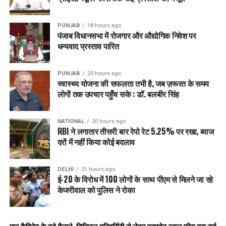
INDIANECONOMY
INDIAUSRELATIONS
INTERNATIONALRELATIONS
MSMES
NONVEGMILK
NUCLEARSUBMARINES
RUSSIATENSIONS
TRADEWAR
PUNJAB
18 hours ago
USATARIFF
WORLDNEWS
पंजाब विधानसभा में रोजगार और औद्योगिक निवेश पर
धन्यवाद प्रस्ताव पारित
UP NEXT
America का India पर बड़ा एक्शन – Russian Oil Purchases
पर 25% Additional Tariff, दोनों देशों के रिश्तों में तनाव की आहट
PUNJAB
20 hours ago
स्वास्थ्य योजना की सफलता तभी है, जब ज़रूरत के समय
DON'T MISS
British Report पर Bharat की सख्त प्रतिक्रिया – “Baseless
लोगों तक उपचार पहुँच सके : डॉ. बलबीर सिंह
और Politically Motivated Allegations”
NATIONAL
20 hours ago
RBI ने लगातार तीसरी बार रेपो रेट 5.25% पर रखा, ब्याज
दरों में नहीं किया कोई बदलाव
DELHI
21 hours ago
ई-20 के विरोध में 100 लोगों के साथ पीएम से मिलने जा रहे
केजरीवाल को पुलिस ने रोका