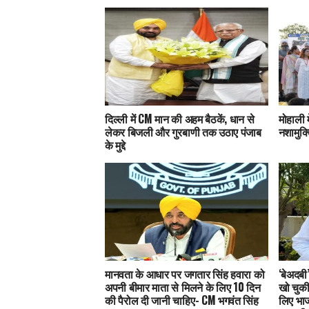
दिल्ली में CM मान की अहम बैठकें, धान से
मोहाली 
लेकर बिजली और गुरबाणी तक उठाए पंजाब
नशामुक्
के मुद्दे
मानवता के आधार पर जगतार सिंह हवारा को
‘बेअदबी
अपनी बीमार माता से मिलने के लिए 10 दिन
खो चुकी
की पैरोल दी जानी चाहिए- CM भगवंत सिंह
लिए भा