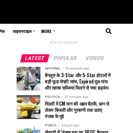
नेस
लाइफस्टाइल
MORE
ADVERTISEMENT
LATEST
POPULAR
VIDEOS
NATIONAL
39 seconds ago
बेंगलुरु के 3-Star और 5-Star होटलों में
बड़ी फूड सेफ्टी जांच, Expired दूध-मांस
और खराब सब्जियां मिलने से मचा हड़कंप
POLITICS
31 minutes ago
दिल्ली में CM मान की अहम बैठकें, धान से
लेकर बिजली और गुरबाणी तक उठाए
पंजाब के मुद्दे
PUBLIC
3 hours ago
मोहाली में ‘पंजाब यूथ रन 2026’ मैराथन,