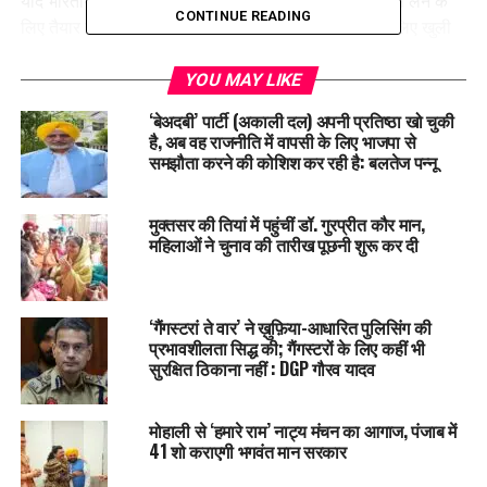
यदि भारतीय प्रशासन अनुमति दे तो हम अपने नागरिकों को वापस लेने के
CONTINUE READING
लिए तैयार हैं। वाघा सीमा भविष्य में भी पाकिस्तानी नागरिकों के लिए खुली
रहेगी।
YOU MAY LIKE
गौरतलब है कि कल भारत ने आव्रजन जांच के लिए जम्मू-कश्मीर तथा अन्य
‘बेअदबी’ पार्टी (अकाली दल) अपनी प्रतिष्ठा खो चुकी
राज्यों से पाकिस्तानी पासपोर्ट धारकों को पकड़ा था। पूरा दिन पाकिस्तान
है, अब वह राजनीति में वापसी के लिए भाजपा से
के गेट खोलने के इंतजार में बीता। लेकिन आखिरकार शाम पांच बजे के बाद
समझौता करने की कोशिश कर रही है: बलतेज पन्नू
सभी को वापस जाना पड़ा क्योंकि पाकिस्तान ने गेट नहीं खोला।
मुक्तसर की तियां में पहुंचीं डॉ. गुरप्रीत कौर मान,
महिलाओं ने चुनाव की तारीख पूछनी शुरू कर दी
‘गैंगस्टरां ते वार’ ने ख़ुफ़िया-आधारित पुलिसिंग की
प्रभावशीलता सिद्ध की; गैंगस्टरों के लिए कहीं भी
सुरक्षित ठिकाना नहीं : DGP गौरव यादव
मोहाली से ‘हमारे राम’ नाट्य मंचन का आगाज, पंजाब में
41 शो कराएगी भगवंत मान सरकार