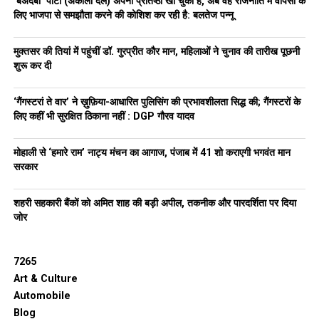
‘बेअदबी’ पार्टी (अकाली दल) अपनी प्रतिष्ठा खो चुकी है, अब वह राजनीति में वापसी के
लिए भाजपा से समझौता करने की कोशिश कर रही है: बलतेज पन्नू
मुक्तसर की तियां में पहुंचीं डॉ. गुरप्रीत कौर मान, महिलाओं ने चुनाव की तारीख पूछनी
शुरू कर दी
‘गैंगस्टरां ते वार’ ने ख़ुफ़िया-आधारित पुलिसिंग की प्रभावशीलता सिद्ध की; गैंगस्टरों के
लिए कहीं भी सुरक्षित ठिकाना नहीं : DGP गौरव यादव
मोहाली से ‘हमारे राम’ नाट्य मंचन का आगाज, पंजाब में 41 शो कराएगी भगवंत मान
सरकार
शहरी सहकारी बैंकों को अमित शाह की बड़ी अपील, तकनीक और पारदर्शिता पर दिया
जोर
7265
Art & Culture
Automobile
Blog