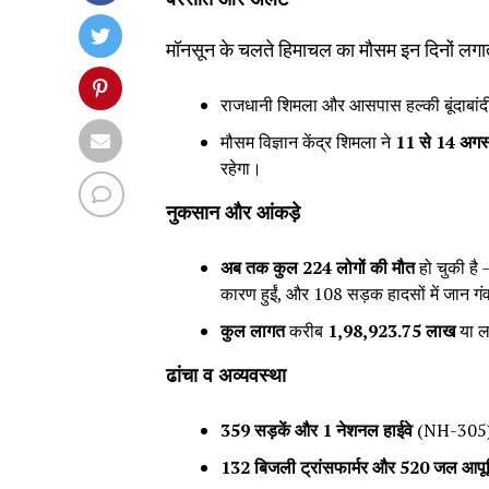
मॉनसून के चलते हिमाचल का मौसम इन दिनों लगाता
राजधानी शिमला और आसपास हल्की बूंदाबांदी के
मौसम विज्ञान केंद्र शिमला ने
11
से 14
अगस
रहेगा।
नुकसान और आंकड़े
अब तक कुल 224
लोगों की मौत
हो चुकी है 
कारण हुईं, और 108 सड़क हादसों में जान गं
कुल लागत
करीब
₹1,98,923.75
लाख
या ल
ढांचा व अव्यवस्था
359
सड़कें और 1
नेशनल हाईवे
(NH-305) 
132
बिजली ट्रांसफार्मर और 520
जल आपूर्त