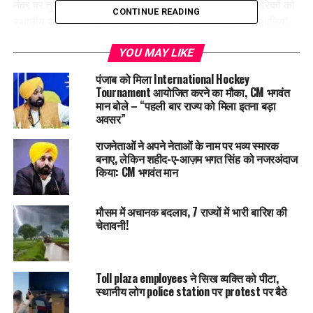
नंबर पर तुरंत संपर्क करने की सलाह दी गई है। इसके अलावा नागरिकों को
CONTINUE READING
स्थानीय समाचार चैनलों, आधिकारिक घोषणाओं और सरकारी चेतावनियों
पर लगातार नजर बनाए रखने के निर्देश दिए गए हैं, ताकि किसी भी अचानक
YOU MAY LIKE
बदलती स्थिति की जानकारी समय पर मिल सके।
पंजाब को मिला International Hockey
Tournament आयोजित करने का मौका, CM भगवंत
मान बोले – “पहली बार राज्य को मिला इतना बड़ा
अवसर”
राजनेताओं ने अपने नेताओं के नाम पर भव्य स्मारक
बनाए, लेकिन शहीद-ए-आज़म भगत सिंह को नजरअंदाज
किया: CM भगवंत मान
मौसम में अचानक बदलाव, 7 राज्यों में भारी बारिश की
चेतावनी!
एंबेसी ने स्पष्ट किया है कि अगली सूचना तक सभी गैर-जरूरी यात्राओं से
बचा जाए। जो लोग फिलहाल वहां रह रहे हैं, उन्हें अपने दस्तावेज, पहचान
Toll plaza employees ने सिख व्यक्ति को पीटा,
पत्र और जरूरी संपर्क नंबर अपने पास रखने की सलाह दी गई है। दूतावास
स्थानीय लोग police station पर protest पर बैठे
ने यह भी आश्वासन दिया है कि वह हालात पर लगातार नजर रखे हुए है और