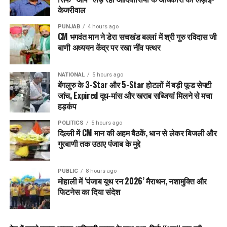
केजरीवाल
PUNJAB
4 hours ago
CM भगवंत मान ने डेरा सचखंड बल्लां में श्री गुरु रविदास जी
बाणी अध्ययन केंद्र पर रखा नींव पत्थर
NATIONAL
5 hours ago
बेंगलुरु के 3-Star और 5-Star होटलों में बड़ी फूड सेफ्टी
जांच, Expired दूध-मांस और खराब सब्जियां मिलने से मचा
हड़कंप
POLITICS
5 hours ago
दिल्ली में CM मान की अहम बैठकें, धान से लेकर बिजली और
गुरबाणी तक उठाए पंजाब के मुद्दे
PUBLIC
8 hours ago
मोहाली में ‘पंजाब यूथ रन 2026’ मैराथन, नशामुक्ति और
फिटनेस का दिया संदेश