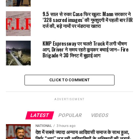
भारतीय नागरिकों की सुरक्षा सुनिश्चित करने के लिए आवश्यक कदम उठाने
को तैयार है।
9.5 साल से रुका Case फिर खुला: Mann सरकार ने
‘328 sacred images’ की गुमशुदगी में पहली बार FIR
भारतीय नागरिकों से अपील की गई है कि वे शांत रहें, संयम बनाए रखें और
दर्ज की, बड़े नामों पर मंडराया खतरा
आधिकारिक स्रोतों से प्राप्त जानकारी पर ही भरोसा करें। स्थिति में किसी
भी बड़े बदलाव की जानकारी समय-समय पर साझा की जाएगी।
KMP Expressway पर चलते Truck में लगी भीषण
आग, Driver ने समय रहते कूदकर बचाई जान– Fire
RELATED TOPICS:
ADVISORY
BREAKINGNEWS
Brigade ने 30 मिनट में बुझाई आग
EMERGENCYHELPLINE
INDIANCITIZENS
INDIANEMBASSY
IRANCRISIS
ISRAELIRANTENSION
STAYALERT
TRAVELALERT
CLICK TO COMMENT
UP NEXT
गायक Hans Raj Hans श्री दरबार साहिब में हुए नतमस्तक,
राजनीति से दूरी पर दिया जवाब!
ADVERTISEMENT
DON'T MISS
Vigilance का बड़ा एक्शन! पटवारी को रिश्वत लेते रंगे हाथ किया
गिरफ्तार
LATEST
POPULAR
VIDEOS
NATIONAL
3 hours ago
देश में सबसे ज्यादा अन्याय आदिवासी समाज के साथ हुआ,
सिर्फ ‘‘आप’’ लड़ रही आदिवासियों के अधिकारों की लड़ाई-