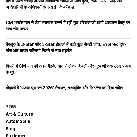
देश में सबसे ज्यादा अन्याय आदिवासी समाज के साथ हुआ, सिर्फ ‘‘आप’’ लड़ रही
आदिवासियों के अधिकारों की लड़ाई- केजरीवाल
CM भगवंत मान ने डेरा सचखंड बल्लां में श्री गुरु रविदास जी बाणी अध्ययन केंद्र पर
रखा नींव पत्थर
बेंगलुरु के 3-Star और 5-Star होटलों में बड़ी फूड सेफ्टी जांच, Expired दूध-
मांस और खराब सब्जियां मिलने से मचा हड़कंप
दिल्ली में CM मान की अहम बैठकें, धान से लेकर बिजली और गुरबाणी तक उठाए पंजाब
के मुद्दे
मोहाली में ‘पंजाब यूथ रन 2026’ मैराथन, नशामुक्ति और फिटनेस का दिया संदेश
7265
Art & Culture
Automobile
Blog
Business