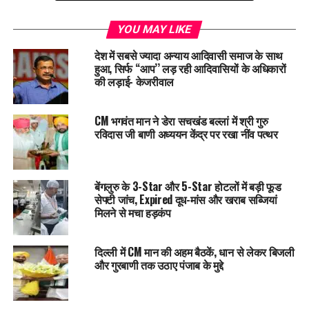
27-28 जनवरी
: अधिकतम तापमान 21°C, न्यूनतम तापमान 10°C।
YOU MAY LIKE
29-31 जनवरी
: अधिकतम तापमान 21-22°C, न्यूनतम तापमान 10-
देश में सबसे ज्यादा अन्याय आदिवासी समाज के साथ
हुआ, सिर्फ ‘‘आप’’ लड़ रही आदिवासियों के अधिकारों
11°C।
की लड़ाई- केजरीवाल
इस मौसम पूर्वानुमान से स्पष्ट है कि हरियाणा में अगले कुछ दिन मौसम शांत
रहेगा। दिन में धूप और रात में ठंड के संयोजन के साथ लोग अपने दैनिक
CM भगवंत मान ने डेरा सचखंड बल्लां में श्री गुरु
रविदास जी बाणी अध्ययन केंद्र पर रखा नींव पत्थर
कार्यों का आनंद उठा सकते हैं।
RELATED TOPICS:
HARYANA
LATEST NEWS
TRENDING
बेंगलुरु के 3-Star और 5-Star होटलों में बड़ी फूड
UP NEXT
सेफ्टी जांच, Expired दूध-मांस और खराब सब्जियां
उत्तराखंड में UCC लागू करने का ऐलान, हरियाणा के मंत्री Anil Vij ने
मिलने से मचा हड़कंप
की सराहना
DON'T MISS
दिल्ली में CM मान की अहम बैठकें, धान से लेकर बिजली
Haryana में बढ़ते भूजल संकट, कैंसर और किडनी रोगों का खतरा
और गुरबाणी तक उठाए पंजाब के मुद्दे