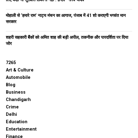
बारिश और प्रदूषण
मोहाली से ‘हमारे राम’ नाट्य मंचन का आगाज, पंजाब में 41 शो कराएगी भगवंत मान
बारिश से हवा में मौजूद प्रदूषक पानी में घुल जाते हैं।
सरकार
सल्फर, कार्बन और नाइट्रोजन प्रदूषक मिट्टी में मिल जाते हैं।
शहरी सहकारी बैंकों को अमित शाह की बड़ी अपील, तकनीक और पारदर्शिता पर दिया
जोर
दिल्ली में जब प्रदूषण ज्यादा बढ़ता है, तो
एरियल वाटर स्प्रे
और
सड़कों पर पानी छिड़काव किया जाता है।
7265
घर की हवा पर असर
Art & Culture
Automobile
बाहर की प्रदूषित हवा घर के अंदर भी फैलती है।
Blog
Business
खराब वेंटिलेशन होने पर प्रदूषक घर में जमा हो जाते हैं।
Chandigarh
Crime
इससे बीमारियां बढ़ सकती हैं।
Delhi
उपाय: घर के आसपास हवादार पेड़ लगाना, एयर फिल्टर का
Education
उपयोग।
Entertainment
Finance