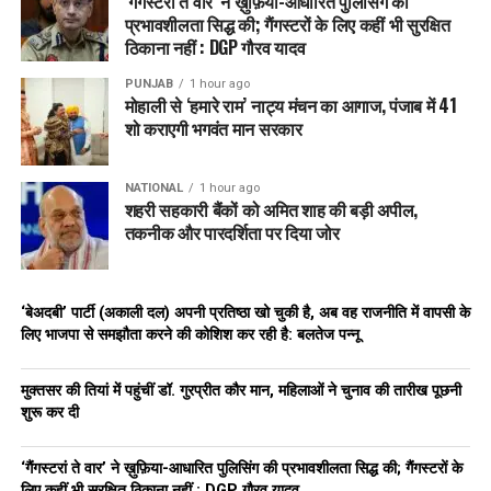
‘गैंगस्टरां ते वार’ ने ख़ुफ़िया-आधारित पुलिसिंग की
प्रभावशीलता सिद्ध की; गैंगस्टरों के लिए कहीं भी सुरक्षित
12,000+ लोगों की मौत, लाखों बीमार
ठिकाना नहीं : DGP गौरव यादव
PUNJAB
1 hour ago
चीन में भी सर्दियों में पॉल्यूशन रेड अलर्ट जारी होता है।
मोहाली से ‘हमारे राम’ नाट्य मंचन का आगाज, पंजाब में 41
शो कराएगी भगवंत मान सरकार
लेकिन जरूरी नहीं कि हर ठंडे देश में प्रदूषण बढ़े। अगर पॉल्यूशन न पैदा हो,
तो ठंड में भी हवा साफ रहती है।
NATIONAL
1 hour ago
शहरी सहकारी बैंकों को अमित शाह की बड़ी अपील,
उदाहरण: आइसलैंड, फिनलैंड, कनाडा, न्यूजीलैंड, डेनमार्क
तकनीक और पारदर्शिता पर दिया जोर
सर्दी और गर्मी में प्रदूषण में अंतर
‘बेअदबी’ पार्टी (अकाली दल) अपनी प्रतिष्ठा खो चुकी है, अब वह राजनीति में वापसी के
सर्दी:
प्रदूषण लोअर एटमॉस्फेयर में लॉक → दिखाई देता है, ज्यादा
लिए भाजपा से समझौता करने की कोशिश कर रही है: बलतेज पन्नू
नुकसान करता है।
मुक्तसर की तियां में पहुंचीं डॉ. गुरप्रीत कौर मान, महिलाओं ने चुनाव की तारीख पूछनी
गर्मी:
प्रदूषण ऊपरी लेयर में → सीधे असर नहीं करता।
शुरू कर दी
सर्दियों में लोग सांस लेने में दिक्कत, आंखों में जलन और स्किन पर खुजली
महसूस करते हैं। अस्थमा के मरीजों के लिए सर्दी खतरनाक है।
‘गैंगस्टरां ते वार’ ने ख़ुफ़िया-आधारित पुलिसिंग की प्रभावशीलता सिद्ध की; गैंगस्टरों के
लिए कहीं भी सुरक्षित ठिकाना नहीं : DGP गौरव यादव