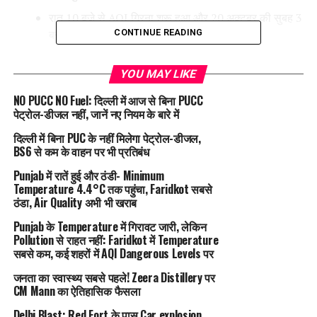
रात 10 बजे से AQI गिरना शुरू हुआ और 20 अक्टूबर की सुबह 3
बजे AQI
371
था।
CONTINUE READING
दिल्ली के अशोक विहार इलाके में AQI
714
तक पहुंच गया।
YOU MAY LIKE
दिवाली के दिन दिल्ली का औसत AQI
400+
रहा, जबकि केवल
NO PUCC NO Fuel: दिल्ली में आज से बिना PUCC
ग्रीन पटाखों की अनुमति थी और
GRAP (Graded
पेट्रोल-डीजल नहीं, जानें नए नियम के बारे में
Response Action Plan)
लागू था।
दिल्ली में बिना PUC के नहीं मिलेगा पेट्रोल-डीजल,
हवा खराब होने के मुख्य कारण:
BS6 से कम के वाहन पर भी प्रतिबंध
Punjab में रातें हुई और ठंडी- Minimum
दिवाली के पटाखे
Temperature 4.4°C तक पहुंचा, Faridkot सबसे
ठंडा, Air Quality अभी भी खराब
दिल्ली में वाहनों की भीड़
Punjab के Temperature में गिरावट जारी, लेकिन
आसपास के ग्रामीण इलाकों में पराली जलाना
Pollution से राहत नहीं: Faridkot में Temperature
सर्दी की ठंडी हवा, जो प्रदूषण को ऊपर नहीं जाने देती
सबसे कम, कई शहरों में AQI Dangerous Levels पर
जनता का स्वास्थ्य सबसे पहले! Zeera Distillery पर
सर्दियों में प्रदूषण क्यों बढ़ता है?
CM Mann का ऐतिहासिक फैसला
सर्दियों में धरती की सतह से रात में गर्मी ऊपर की हवा में बंद हो जाती है।
Delhi Blast: Red Fort के पास Car explosion