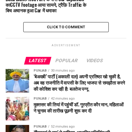
काCCTV Footage आया सामने, ट्रैफ़ि Traffic के
इससे
लोअर ग्राउंड इनवर्जन लेयर (Lower Ground Inversion
बिच अचानक हुआ Car में धमाका
Layer)
बनती है।
इस लेयर के कारण हवा ऊपर नहीं उठ पाती और प्रदूषण वहीं लॉक हो जाता
CLICK TO COMMENT
है। दोपहर में सूरज की गर्मी बढ़ने पर यह लेयर ऊपर उठती है और प्रदूषण
भी ऊपर चला जाता है।
ADVERTISEMENT
इस वजह से सर्दियों में
धुंध और स्मॉग
ज्यादा दिखाई देता है और स्वास्थ्य पर
गंभीर असर डालता है।
LATEST
POPULAR
VIDEOS
PUNJAB
30 minutes ago
क्या यह सिर्फ भारत में होता है?
‘बेअदबी’ पार्टी (अकाली दल) अपनी प्रतिष्ठा खो चुकी है,
अब वह राजनीति में वापसी के लिए भाजपा से समझौता करने
सर्दियों में एयर पॉल्यूशन का बढ़ना दुनिया के कई हिस्सों में होता है।
की कोशिश कर रही है: बलतेज पन्नू
PUNJAB
42 minutes ago
मेक्सिको (Mexico City), यूएस (Oklahoma), रूस
मुक्तसर की तियां में पहुंचीं डॉ. गुरप्रीत कौर मान, महिलाओं
(Krasnoyarsk), पोलैंड (Orzeje), मिस्र (Cairo)
ने चुनाव की तारीख पूछनी शुरू कर दी
ऐतिहासिक उदाहरण:
ग्रेट स्मॉग ऑफ़ लंदन, 1952
PUNJAB
52 minutes ago
कोयला जलाने से भारी स्मॉग और धुंध