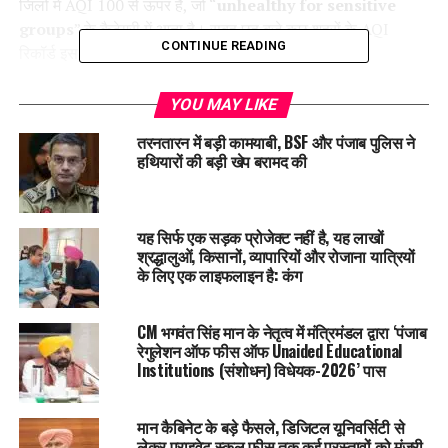
जिलों में AQI 100 से ऊपर है, जो “
unhealthy for sensitive
groups
” के कैटेगरी में आता है। सुबह छह बजे कुछ शहरों के AQI
CONTINUE READING
रिकॉर्ड इस प्रकार हैं:
अमृतसर:
130
YOU MAY LIKE
जालंधर:
149
तरनतारन में बड़ी कामयाबी, BSF और पंजाब पुलिस ने
हथियारों की बड़ी खेप बरामद की
खन्ना:
119
लुधियाना:
164
यह सिर्फ एक सड़क प्रोजेक्ट नहीं है, यह लाखों
मंडी गोबिंदगढ़:
147
श्रद्धालुओं, किसानों, व्यापारियों और रोजाना यात्रियों
पटियाला:
158
के लिए एक लाइफलाइन है: कंग
चंडीगढ़ में सेक्टर-22 का AQI
147
, सेक्टर-25 का
131
रिकॉर्ड किया
CM भगवंत सिंह मान के नेतृत्व में मंत्रिमंडल द्वारा ‘पंजाब
गया। सेक्टर-52 का डेटा उपलब्ध नहीं है।
रेगुलेशन ऑफ फीस ऑफ Unaided Educational
Institutions (संशोधन) विधेयक-2026’ पास
28
नवंबर के बाद का मौसम पूर्वानुमान
रात का तापमान:
मान कैबिनेट के बड़े फैसले, डिजिटल यूनिवर्सिटी से
लेकर प्राइवेट स्कूल फीस तक कई प्रस्तावों को मंजूरी
28 नवंबर से पंजाब के ज्यादातर हिस्सों में रात का तापमान 4 से 6 डिग्री