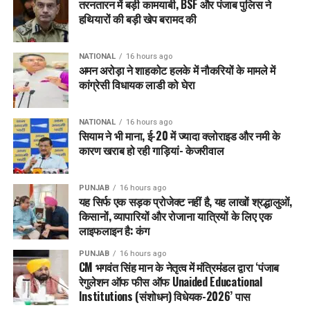
तरनतारन में बड़ी कामयाबी, BSF और पंजाब पुलिस ने
FARIDKOT
FOG
HEALTHYAIR
MINIMUMTEMPERATURE
हथियारों की बड़ी खेप बरामद की
PUNJAB
PUNJABWEATHER
STAYSAFE
WEATHERUPDATE
WINTERALERT
NATIONAL
16 hours ago
UP NEXT
अमन अरोड़ा ने शाहकोट हलके में नौकरियों के मामले में
Ludhiana में DIG के Security Personnel पर जानलेवा हमला,
कांग्रेसी विधायक लाडी को घेरा
आरोपी फरार
DON'T MISS
Punjab में गरमाया Chandigarh विवाद: Harpal Singh Cheema
NATIONAL
16 hours ago
सियाम ने भी माना, ई-20 में ज्यादा क्लोराइड और नमी के
की BJP पर कड़ी निंदा, दो मोर्चों पर संघर्ष की तैयारी
कारण खराब हो रही गाड़ियां- केजरीवाल
PUNJAB
16 hours ago
यह सिर्फ एक सड़क प्रोजेक्ट नहीं है, यह लाखों श्रद्धालुओं,
किसानों, व्यापारियों और रोजाना यात्रियों के लिए एक
लाइफलाइन है: कंग
PUNJAB
16 hours ago
CM भगवंत सिंह मान के नेतृत्व में मंत्रिमंडल द्वारा ‘पंजाब
रेगुलेशन ऑफ फीस ऑफ Unaided Educational
Institutions (संशोधन) विधेयक-2026’ पास