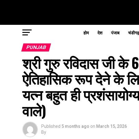
होम
देश
पंजाब
चंडीगढ
PUNJAB
श्री गुरु रविदास जी के 6
ऐतिहासिक रूप देने के ल
यत्न बहुत ही प्रशंसायोग्य
वाले)
Published
5 months ago
on
March 15, 2026
By