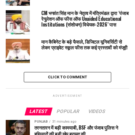
उत्पादकों
को सम्मानित भी किया गया।
CM भगवंत सिंह मान के नेतृत्व में मंत्रिमंडल द्वारा ‘पंजाब
रेगुलेशन ऑफ फीस ऑफ Unaided Educational
RELATED TOPICS:
LATEST NEWS
PUNJAB
PUNJABNEWS
Institutions (संशोधन) विधेयक-2026’ पास
TRENDING
UP NEXT
मान कैबिनेट के बड़े फैसले, डिजिटल यूनिवर्सिटी से
‘AAP’ यूथ विंग ने निकाली ‘शुक्राना यात्रा’, भारी संख्या में युवा हुए
लेकर प्राइवेट स्कूल फीस तक कई प्रस्तावों को मंजूरी
शामिल
DON'T MISS
पंजाब के उद्योग मंत्री संजीव अरोड़ा की उद्योगपति सज्जन जिंदल से
मुलाकात; राजपुरा में इस्पात क्षेत्र में ₹1,500 करोड़ के निवेश की घोषणा
CLICK TO COMMENT
ADVERTISEMENT
LATEST
POPULAR
VIDEOS
PUNJAB
31 minutes ago
तरनतारन में बड़ी कामयाबी, BSF और पंजाब पुलिस ने
हथियारों की बड़ी खेप बरामद की