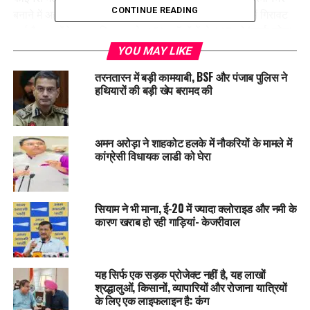
CONTINUE READING
बनाने में अहम भूमिका निभाई है, लेकिन इसके कारण भूजल स्तर में गिरावट
आई है। उन्होंने बताया कि राज्य के 151 ब्लॉकों में से 117 को ‘
डार्क ज़ोन
’
घोषित किया जा चुका है। मुख्यमंत्री
भगवंत सिंह मान
के नेतृत्व में सरकार
YOU MAY LIKE
नहरी सिंचाई और छोटे खाल के निर्माण के जरिए भूजल संरक्षण को
तरनतारन में बड़ी कामयाबी, BSF और पंजाब पुलिस ने
प्रोत्साहित कर रही है। उन्होंने नाबार्ड से फसल विविधीकरण में सहयोग की
हथियारों की बड़ी खेप बरामद की
अपील भी की।
इस अवसर पर व्यापारिक माहौल को सुरक्षित बनाने पर भी जोर दिया गया।
अमन अरोड़ा ने शाहकोट हलके में नौकरियों के मामले में
वित्त मंत्री ने कहा कि पंजाब सरकार अपराध-मुक्त और निवेश अनुकूल
कांग्रेसी विधायक लाडी को घेरा
वातावरण सुनिश्चित करने के लिए प्रतिबद्ध है।
समारोह में नाबार्ड और अन्य वित्तीय संस्थाओं के वरिष्ठ अधिकारी उपस्थित
सियाम ने भी माना, ई-20 में ज्यादा क्लोराइड और नमी के
थे, जिनमें
बी. रमेश बाबू (मुख्य महाप्रबंधक, नाबार्ड)
,
रितु अग्रवाल
कारण खराब हो रही गाड़ियां- केजरीवाल
(आईएएस, सचिव सहकारिता)
,
मनोहर लाल (महाप्रबंधक, नाबार्ड)
,
पंकज
सेतिया (महाप्रबंधक, आरबीआई चंडीगढ़)
,
जी.के. नेगी (अध्यक्ष, पंजाब
ग्रामीण बैंक)
और
गुरइकबाल सिंह (महाप्रबंधक एवं ओआईसी, नाबार्ड
यह सिर्फ एक सड़क प्रोजेक्ट नहीं है, यह लाखों
हरियाणा)
शामिल थे।
श्रद्धालुओं, किसानों, व्यापारियों और रोजाना यात्रियों
के लिए एक लाइफलाइन है: कंग
साथ ही, प्रगतिशील
एफपीओ, स्वयं सहायता समूह
और
ड्रैगन फ्रूट