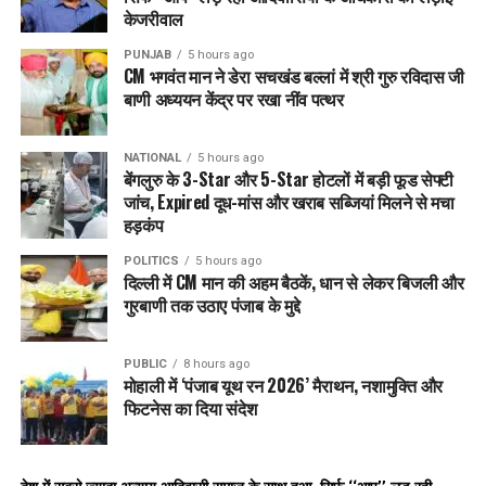
केजरीवाल
PUNJAB
5 hours ago
CM भगवंत मान ने डेरा सचखंड बल्लां में श्री गुरु रविदास जी
बाणी अध्ययन केंद्र पर रखा नींव पत्थर
NATIONAL
5 hours ago
बेंगलुरु के 3-Star और 5-Star होटलों में बड़ी फूड सेफ्टी
जांच, Expired दूध-मांस और खराब सब्जियां मिलने से मचा
हड़कंप
POLITICS
5 hours ago
दिल्ली में CM मान की अहम बैठकें, धान से लेकर बिजली और
गुरबाणी तक उठाए पंजाब के मुद्दे
PUBLIC
8 hours ago
मोहाली में ‘पंजाब यूथ रन 2026’ मैराथन, नशामुक्ति और
फिटनेस का दिया संदेश