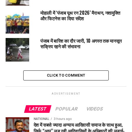
DON'T MISS
‘मुख्यमंत्री सेहत योजना’ अभियान के तहत पटियाला पूरे पंजाब में
मोहाली में ‘पंजाब यूथ रन 2026’ मैराथन, नशामुक्ति
अग्रणी: 52,672 मरीजों ने लिया लाभ, राज्य में सबसे अधिक 79.15
और फिटनेस का दिया संदेश
करोड़ रुपये खर्च
पंजाब में बारिश का दौर जारी, 10 अगस्त तक मानसून
सक्रिय रहने की संभावना
CLICK TO COMMENT
ADVERTISEMENT
LATEST
POPULAR
VIDEOS
NATIONAL
3 hours ago
देश में सबसे ज्यादा अन्याय आदिवासी समाज के साथ हुआ,
सिर्फ ‘‘आप’’ लड़ रही आदिवासियों के अधिकारों की लड़ाई-