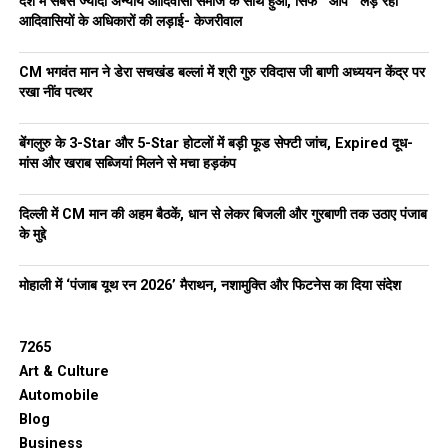
देश में सबसे ज्यादा अन्याय आदिवासी समाज के साथ हुआ, सिर्फ ‘‘आप’’ लड़ रही
आदिवासियों के अधिकारों की लड़ाई- केजरीवाल
CM भगवंत मान ने डेरा सचखंड बल्लां में श्री गुरु रविदास जी बाणी अध्ययन केंद्र पर
रखा नींव पत्थर
बेंगलुरु के 3-Star और 5-Star होटलों में बड़ी फूड सेफ्टी जांच, Expired दूध-
मांस और खराब सब्जियां मिलने से मचा हड़कंप
दिल्ली में CM मान की अहम बैठकें, धान से लेकर बिजली और गुरबाणी तक उठाए पंजाब
के मुद्दे
मोहाली में ‘पंजाब यूथ रन 2026’ मैराथन, नशामुक्ति और फिटनेस का दिया संदेश
7265
Art & Culture
Automobile
Blog
Business