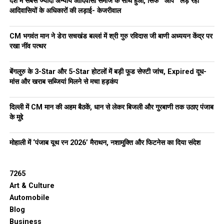
देश में सबसे ज्यादा अन्याय आदिवासी समाज के साथ हुआ, सिर्फ ‘‘आप’’ लड़ रही
आदिवासियों के अधिकारों की लड़ाई- केजरीवाल
CM भगवंत मान ने डेरा सचखंड बल्लां में श्री गुरु रविदास जी बाणी अध्ययन केंद्र पर
रखा नींव पत्थर
बेंगलुरु के 3-Star और 5-Star होटलों में बड़ी फूड सेफ्टी जांच, Expired दूध-
मांस और खराब सब्जियां मिलने से मचा हड़कंप
दिल्ली में CM मान की अहम बैठकें, धान से लेकर बिजली और गुरबाणी तक उठाए पंजाब
के मुद्दे
मोहाली में ‘पंजाब यूथ रन 2026’ मैराथन, नशामुक्ति और फिटनेस का दिया संदेश
7265
Art & Culture
Automobile
Blog
Business