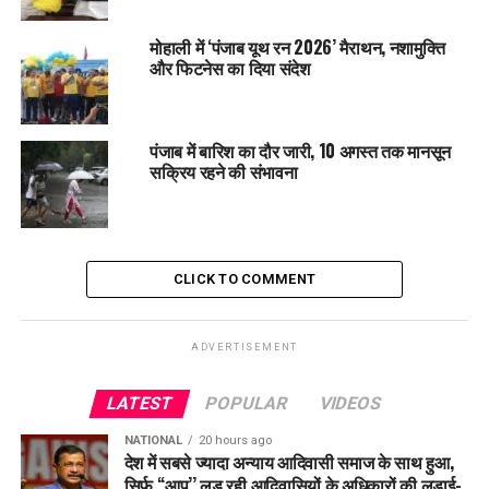
आरोपी गिरफ्तार
DON'T MISS
मोहाली में ‘पंजाब यूथ रन 2026’ मैराथन, नशामुक्ति
पंजाब के 19 लाख से ज्यादा बिजली उपभोक्ताओं को बड़ी राहत,
और फिटनेस का दिया संदेश
बकाया बिल चुकाने के लिए OTS योजना मंजूर
पंजाब में बारिश का दौर जारी, 10 अगस्त तक मानसून
सक्रिय रहने की संभावना
CLICK TO COMMENT
ADVERTISEMENT
LATEST
POPULAR
VIDEOS
NATIONAL
20 hours ago
देश में सबसे ज्यादा अन्याय आदिवासी समाज के साथ हुआ,
सिर्फ ‘‘आप’’ लड़ रही आदिवासियों के अधिकारों की लड़ाई-