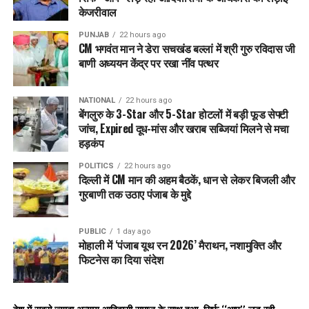
केजरीवाल
PUNJAB
22 hours ago
CM भगवंत मान ने डेरा सचखंड बल्लां में श्री गुरु रविदास जी
बाणी अध्ययन केंद्र पर रखा नींव पत्थर
NATIONAL
22 hours ago
बेंगलुरु के 3-Star और 5-Star होटलों में बड़ी फूड सेफ्टी
जांच, Expired दूध-मांस और खराब सब्जियां मिलने से मचा
हड़कंप
POLITICS
22 hours ago
दिल्ली में CM मान की अहम बैठकें, धान से लेकर बिजली और
गुरबाणी तक उठाए पंजाब के मुद्दे
PUBLIC
1 day ago
मोहाली में ‘पंजाब यूथ रन 2026’ मैराथन, नशामुक्ति और
फिटनेस का दिया संदेश