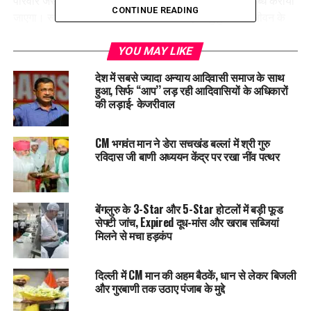
परिवार जैसा माहौल, बेहतर सुविधाएं और हर जरूरी सहयोग उपलब्ध कराया
CONTINUE READING
जाएगा। सरकार का उद्देश्य है कि पंजाब का कोई भी बुजुर्ग अपने जीवन के
इस पड़ाव पर खुद को अकेला या असहाय महसूस न करे।
YOU MAY LIKE
मंत्री ने बताया कि परियोजना को जल्द शुरू करने के लिए गमाडा के एस्टेट
देश में सबसे ज्यादा अन्याय आदिवासी समाज के साथ
ऑफिसर (प्लॉट) को आवश्यक निर्देश जारी कर दिए गए हैं। उन्हें नियमों के
हुआ, सिर्फ ‘‘आप’’ लड़ रही आदिवासियों के अधिकारों
अनुसार जमीन का भौतिक कब्जा जल्द से जल्द जिला सामाजिक सुरक्षा
की लड़ाई- केजरीवाल
अधिकारी, मोहाली को सौंपने के लिए कहा गया है, ताकि निर्माण कार्य बिना
किसी देरी के शुरू किया जा सके।
CM भगवंत मान ने डेरा सचखंड बल्लां में श्री गुरु
रविदास जी बाणी अध्ययन केंद्र पर रखा नींव पत्थर
सरकार का मानना है कि इस आधुनिक वृद्धाश्रम के निर्माण से प्रदेश के
जरूरतमंद वरिष्ठ नागरिकों को सुरक्षित आवास, बेहतर देखभाल और
सम्मानजनक जीवन का अवसर मिलेगा, जिससे उनकी सामाजिक और
बेंगलुरु के 3-Star और 5-Star होटलों में बड़ी फूड
मानसिक सुरक्षा भी सुनिश्चित हो सकेगी।
सेफ्टी जांच, Expired दूध-मांस और खराब सब्जियां
मिलने से मचा हड़कंप
RELATED TOPICS:
LATEST NEWS
PUNJAB
PUNJABNEWS
TRENDING
दिल्ली में CM मान की अहम बैठकें, धान से लेकर बिजली
और गुरबाणी तक उठाए पंजाब के मुद्दे
UP NEXT
अमृतसर में बड़ी कार्रवाई, 6 हैंड ग्रेनेड और 12 पिस्तौल के साथ 3