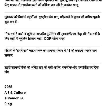
‘बेअदबी’ पार्टी (अकाली दल) अपनी प्रतिष्ठा खो चुकी है, अब वह राजनीति में वापसी के
UP NEXT
लिए भाजपा से समझौता करने की कोशिश कर रही है: बलतेज पन्नू
Mohali में शीतकालीन अवकाश के बाद खुले स्कूल:स्टूडेंट्स की
उपस्थिति रही बेहद कम, घने कोहरे और कड़ाके की ठंड का दिखा
असर
मुक्तसर की तियां में पहुंचीं डॉ. गुरप्रीत कौर मान, महिलाओं ने चुनाव की तारीख पूछनी
शुरू कर दी
DON'T MISS
पंजाब में टेंपरेचर 0℃ पहुंचा:चंडीगढ़ में घने कोहरे-शीतलहर का ऑरेंज
अलर्ट, 2 दिन बारिश की संभावना
‘गैंगस्टरां ते वार’ ने ख़ुफ़िया-आधारित पुलिसिंग की प्रभावशीलता सिद्ध की; गैंगस्टरों के
लिए कहीं भी सुरक्षित ठिकाना नहीं : DGP गौरव यादव
मोहाली से ‘हमारे राम’ नाट्य मंचन का आगाज, पंजाब में 41 शो कराएगी भगवंत मान
सरकार
शहरी सहकारी बैंकों को अमित शाह की बड़ी अपील, तकनीक और पारदर्शिता पर दिया
जोर
7265
Art & Culture
Automobile
Blog