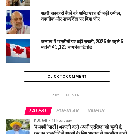
शहरी सहकारी बैंकों को अमित शाह की बड़ी अपील,
तकनीक और पारदर्शिता पर दिया जोर
कनाडा में भारतीयों पर बढ़ी सख्ती, 2026 के पहले 6
महीनों में 3,323 नागरिक डिपोर्ट
पंजाब CM भगवंत मान ने राज्यपाल गुलाब चंद कटारिया के साथ चंडीगढ़
स्थित पंजाब लोक भवन में लोहड़ी का पर्व मनाया।
CLICK TO COMMENT
ADVERTISEMENT
LATEST
POPULAR
VIDEOS
PUNJAB
15 hours ago
‘बेअदबी’ पार्टी (अकाली दल) अपनी प्रतिष्ठा खो चुकी है,
अब वह राजनीति में वापसी के लिए भाजपा से समझौता करने