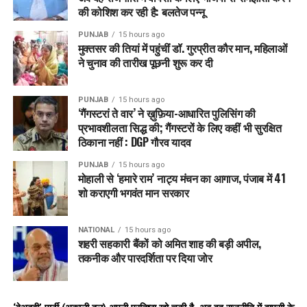
की कोशिश कर रही है: बलतेज पन्नू
PUNJAB
15 hours ago
मुक्तसर की तियां में पहुंचीं डॉ. गुरप्रीत कौर मान, महिलाओं
ने चुनाव की तारीख पूछनी शुरू कर दी
PUNJAB
15 hours ago
‘गैंगस्टरां ते वार’ ने ख़ुफ़िया-आधारित पुलिसिंग की
प्रभावशीलता सिद्ध की; गैंगस्टरों के लिए कहीं भी सुरक्षित
इससे पहले सुबह से ही शहरों और गांवों में छतों पर पतंगबाजी का दौर शुरू हो
ठिकाना नहीं : DGP गौरव यादव
गया। लुधियाना, अमृतसर, मोहाली और चंडीगढ़ समेत कई जगहों पर जश्न
का माहौल नजर आया। इस बीच अमृतसर में छत पर पतंग उड़ाते वक्त
PUNJAB
15 hours ago
युवकों ने हवाई फायरिंग की। पूरी घटना कैमरे में कैद हो गई। वहीं क्रिकेटर
मोहाली से ‘हमारे राम’ नाट्य मंचन का आगाज, पंजाब में 41
शो कराएगी भगवंत मान सरकार
अभिषेक शर्मा ने सिंगर एपी ढिल्लो संग पतंग उड़ाई
सियासी रंग भी लोहड़ी में नजर आया। पंजाब कांग्रेस ने महिलाओं को हर
NATIONAL
15 hours ago
महीने 1000 रुपए देने को लेकर AAP सरकार पर तंज कसते हुए सो
शहरी सहकारी बैंकों को अमित शाह की बड़ी अपील,
तकनीक और पारदर्शिता पर दिया जोर
RELATED TOPICS:
BHAGWANTMANN
LATEST NEWS
NAYABSINGHSAINI
PUNJAB
TRENDING