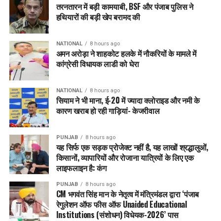
Как начать играть в
तरनतारन में बड़ी कामयाबी, BSF और पंजाब पुलिस ने
Olimp Casino
हथियारों की बड़ी खेप बरामद की
NATIONAL
8 hours ago
Шаг 1: Регистрация
अमन अरोड़ा ने शाहकोट हलके में नौकरियों के मामले में
कांग्रेसी विधायक लाडी को घेरा
Бонусы и акции Olimp
NATIONAL
8 hours ago
Casino
सियाम ने भी माना, ई-20 में ज्यादा क्लोराइड और नमी के
कारण खराब हो रही गाड़ियां- केजरीवाल
PUNJAB
8 hours ago
Если вы ищете надежный и безопасный способ
यह सिर्फ एक सड़क प्रोजेक्ट नहीं है, यह लाखों श्रद्धालुओं,
играть в онлайн-казино, то Olimp Casino – это
किसानों, व्यापारियों और रोजाना यात्रियों के लिए एक
отличный выбор для вас. Олимп бк, также
लाइफलाइन है: कंग
известный как Olimp Bet, является одним из самых
PUNJAB
8 hours ago
популярных онлайн-казино в Казахстане, которое
CM भगवंत सिंह मान के नेतृत्व में मंत्रिमंडल द्वारा ‘पंजाब
предлагает широкий спектр игр и услуг.
रेगुलेशन ऑफ फीस ऑफ Unaided Educational
Institutions (संशोधन) विधेयक-2026’ पास