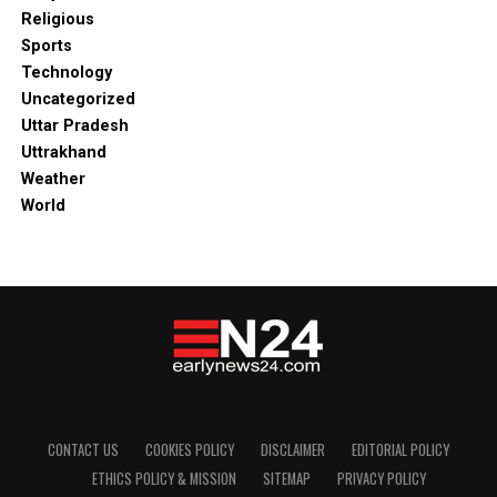
предлагает мобильное приложение, которое
Religious
позволяет игрокам играть в онлайн-казино на
Sports
мобильных устройствах.
Technology
В целом, Olimp Casino – это отличный выбор для
Uncategorized
игроков из Казахстана, которые ищут надежный и
Uttar Pradesh
безопасный способ играть в онлайн-казино. Олимп
Uttrakhand
бк предлагает широкий спектр игр и услуг, а также
Weather
обеспечивает безопасность и конфиденциальность
World
игроков.
Преимущества игры в Olimp
Casino
Большой выбор игр
На нашем сайте вы можете найти более 1000 игр,
CONTACT US
COOKIES POLICY
DISCLAIMER
EDITORIAL POLICY
включая классические слоты, карточные игры и
ETHICS POLICY & MISSION
SITEMAP
PRIVACY POLICY
рулетку. Наш выбор игр постоянно расширяется,