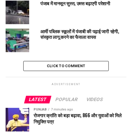
मौसम विज्ञान केंद्र चंडीगढ़ के निदेशक सुरेंद्र पाल के अनुसार अगले 48
पंजाब में मानसून सुस्त, उमस बढ़ाएगी परेशानी
घंटों के दौरान तापमान में करीब 2 डिग्री तक बढ़ोतरी हो सकती है।
हालांकि इसके बाद मौसम प्रणाली सक्रिय होने से तापमान में 3 से 4 डिग्री
तक गिरावट आने की संभावना है, जिससे लोगों को गर्मी से कुछ राहत मिल
सकती है।
आर्मी पब्लिक स्कूलों में पंजाबी की पढ़ाई जारी रहेगी,
संस्कृत लागू करने का फैसला वापस
RELATED TOPICS:
LATEST NEWS
PUNJAB
PUNJABNEWS
TRENDING
UP NEXT
CLICK TO COMMENT
भाजपा के अत्याचारों के आगे पंजाब नहीं झुकेगा- केजरीवाल
DON'T MISS
ED की कार्रवाई को लेकर पंजाब में सियासी तूफान, AAP ने केंद्र पर
ADVERTISEMENT
उठाए सवाल
LATEST
POPULAR
VIDEOS
PUNJAB
7 minutes ago
रोजगार क्रांति को बड़ा बढ़ावा, 866 और युवाओं को मिले
नियुक्ति पत्र