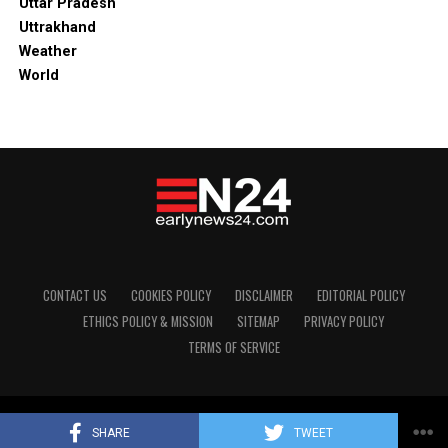
Uttar Pradesh
Uttrakhand
Weather
World
CONTACT US
COOKIES POLICY
DISCLAIMER
EDITORIAL POLICY
ETHICS POLICY & MISSION
SITEMAP
PRIVACY POLICY
TERMS OF SERVICE
Copyright © 2024 Early News24
SHARE
TWEET