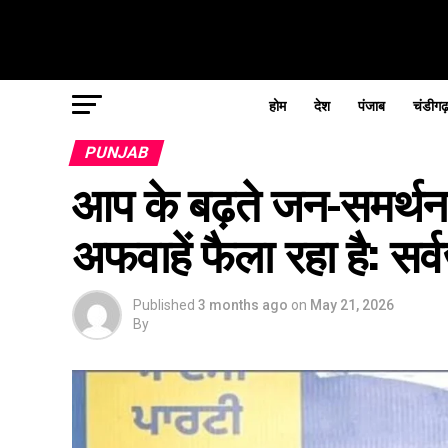
होम
देश
पंजाब
चंडीगढ
PUNJAB
आप के बढ़ते जन-समर्थन 
अफवाहें फैला रहा है: सर
Published
3 months ago
on
May 21, 2026
By