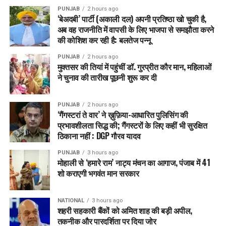
और पार्षद अब ज़मीनी स्तर पर मान साहब के साथ हाथ मिलाएंगे। हम सब
PUNJAB
2 hours ago
मिलकर पंजाब के विकास की रफ़्तार को और तेज़ करेंगे और 2027 में एक
‘बेअदबी’ पार्टी (अकाली दल) अपनी प्रतिष्ठा खो चुकी है,
बार फिर पंजाब में जीत का परचम लहराएंगे।
अब वह राजनीति में वापसी के लिए भाजपा से समझौता करने
की कोशिश कर रही है: बलतेज पन्नू
RELATED TOPICS:
LATEST NEWS
PUNJAB
PUNJABNEWS
PUNJAB
2 hours ago
TRENDING
मुक्तसर की तियां में पहुंचीं डॉ. गुरप्रीत कौर मान, महिलाओं
ने चुनाव की तारीख पूछनी शुरू कर दी
UP NEXT
पंजाब म्यूनिसिपल चुनावों में आम आदमी पार्टी की ऐतिहासिक जीत
PUNJAB
2 hours ago
DON'T MISS
‘गैंगस्टरां ते वार’ ने ख़ुफ़िया-आधारित पुलिसिंग की
जातिसूचक टिप्पणी मामले में रवनीत बिट्टू के खिलाफ SC आयोग का
प्रभावशीलता सिद्ध की; गैंगस्टरों के लिए कहीं भी सुरक्षित
बड़ा एक्शन
ठिकाना नहीं : DGP गौरव यादव
PUNJAB
3 hours ago
मोहाली से ‘हमारे राम’ नाट्य मंचन का आगाज, पंजाब में 41
शो कराएगी भगवंत मान सरकार
NATIONAL
3 hours ago
शहरी सहकारी बैंकों को अमित शाह की बड़ी अपील,
तकनीक और पारदर्शिता पर दिया जोर