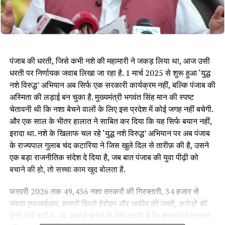
पंजाब की धरती, जिसे कभी नशे की महामारी ने जकड़ लिया था, आज उसी
धरती पर निर्णायक जवाब लिखा जा रहा है. 1 मार्च 2025 से शुरू हुआ ‘युद्ध
नशे विरुद्ध’ अभियान अब सिर्फ एक सरकारी कार्यक्रम नहीं, बल्कि पंजाब की
अस्मिता की लड़ाई बन चुका है. मुख्यमंत्री भगवंत सिंह मान की स्पष्ट
चेतावनी थी कि नशा बेचने वालों के लिए इस प्रदेश में कोई जगह नहीं बचेगी.
और एक साल के भीतर हालात ने साबित कर दिया कि यह सिर्फ बयान नहीं,
इरादा था. नशे के खिलाफ चल रहे ‘युद्ध नशे विरुद्ध’ अभियान पर अब पंजाब
के राज्यपाल गुलाब चंद कटारिया ने जिस खुले दिल से तारीफ़ की है, उसने
एक बड़ा राजनीतिक संदेश दे दिया है, जब बात पंजाब की युवा पीढ़ी को
बचाने की हो, तो सच्चा काम खुद बोलता है.
फरवरी 2026 तक 49,436 नशा तस्करों की गिरफ्तारी, 34 हजार से
ज्यादा एफआईआर, हजारों किलो हेरोइन और अफीम की जब्ती, करोड़ों की
ड्रग मनी फ्रीज- यह आंकड़े बताने के लिए काफी हैं कि सरकार ने तस्करों