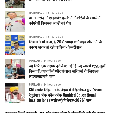
जड़ से खत्म किया जा सकता है. ‘युद्ध नशे विरुद्ध’ अब सिर्फ एक अभियान
नहीं, नए पंजाब की घोषणा है.
NATIONAL
13 hours ago
अमन अरोड़ा ने शाहकोट हलके में नौकरियों के मामले में
RELATED TOPICS:
BHAGWANTMANN
LATEST NEWS
कांग्रेसी विधायक लाडी को घेरा
PUNJAB
PUNJABNEWS
TRENDING
UP NEXT
पंजाब में ‘गैंगस्टरां ते वार’: 72 घंटों के ‘ऑपरेशन प्रहार-2’ में 3260
NATIONAL
13 hours ago
सियाम ने भी माना, ई-20 में ज्यादा क्लोराइड और नमी के
गिरफ्तार, 135 भगोड़े भी धरे गए
कारण खराब हो रही गाड़ियां- केजरीवाल
DON'T MISS
BJP पंजाब एससी विंग के वित्त सचिव अमरजीत सिंह कोकरी कलां
‘आप’ में शामिल
PUNJAB
14 hours ago
यह सिर्फ एक सड़क प्रोजेक्ट नहीं है, यह लाखों श्रद्धालुओं,
किसानों, व्यापारियों और रोजाना यात्रियों के लिए एक
लाइफलाइन है: कंग
PUNJAB
14 hours ago
CM भगवंत सिंह मान के नेतृत्व में मंत्रिमंडल द्वारा ‘पंजाब
रेगुलेशन ऑफ फीस ऑफ Unaided Educational
Institutions (संशोधन) विधेयक-2026’ पास