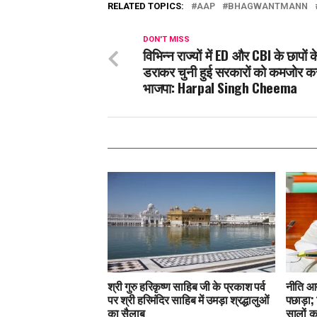
RELATED TOPICS:
AAP
BHAGWANTMANN
DON'T MISS
विभिन्न राज्यों में ED और CBI के छापों 
डराकर चुनी हुई सरकारों को कमजोर कर
भाजपा: Harpal Singh Cheema
श्री गुरु हरिकृष्ण साहिब जी के प्रकाश पर्व
नीति आयो
पर श्री हरिमंदिर साहिब में उमड़ा श्रद्धालुओं
पछाड़ा; 
का सैलाब
सालों का