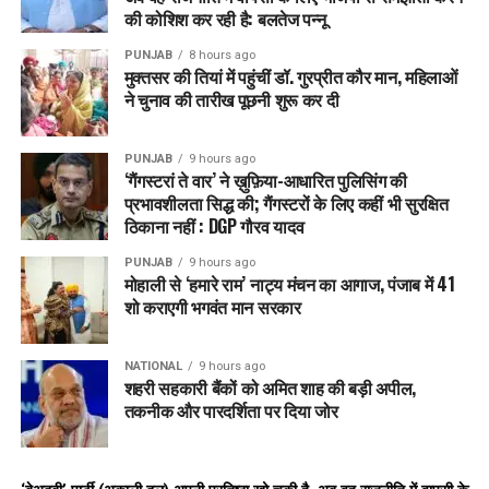
की कोशिश कर रही है: बलतेज पन्नू
DGP
हरियाणा का संदेश
PUNJAB
8 hours ago
मुक्तसर की तियां में पहुंचीं डॉ. गुरप्रीत कौर मान, महिलाओं
हरियाणा के DGP ओपी सिंह ने लोगों से अपील की है कि वे
शांत रहें
और
ने चुनाव की तारीख पूछनी शुरू कर दी
किसी भी संदिग्ध व्यक्ति या वस्तु को देखें तो तुरंत
112
पर सूचना दें।
उन्होंने कहा कि सभी पुलिस अधिकारी अपने-अपने इलाके में मौजूद हैं और
PUNJAB
9 hours ago
इंटर-स्टेट बॉर्डर पर वाहनों की चेकिंग जारी है।
‘गैंगस्टरां ते वार’ ने ख़ुफ़िया-आधारित पुलिसिंग की
प्रभावशीलता सिद्ध की; गैंगस्टरों के लिए कहीं भी सुरक्षित
दिल्ली ब्लास्ट के बाद हरियाणा में सुरक्षा व्यवस्था हाई अलर्ट पर है।
ठिकाना नहीं : DGP गौरव यादव
पुलिसकर्मी पूरे जिले में सतर्क हैं, नाके लगाए गए हैं और चेकिंग लगातार जारी
है। आम जनता से अपील है कि वे शांत रहें और किसी भी संदिग्ध गतिविधि
PUNJAB
9 hours ago
मोहाली से ‘हमारे राम’ नाट्य मंचन का आगाज, पंजाब में 41
की सूचना तुरंत पुलिस को दें।
शो कराएगी भगवंत मान सरकार
RELATED TOPICS:
BORDERCHECK
DELHIBLAST
HARYANA
HIGHALERT
NATIONAL
NCRALERT
9 hours ago
POLICEACTION
PUBLICSAFETY
शहरी सहकारी बैंकों को अमित शाह की बड़ी अपील,
RAILWAYSTATIONSECURITY
SECURITYTIGHTENING
तकनीक और पारदर्शिता पर दिया जोर
UP NEXT
Hisar में CM Naib Saini ने किया बड़ा announcement, Lado
Lakshmi Yojana का पैसा अब दो installments में मिलेगा