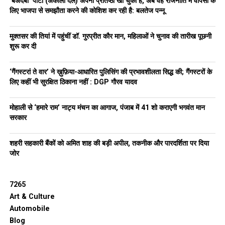
‘बेअदबी’ पार्टी (अकाली दल) अपनी प्रतिष्ठा खो चुकी है, अब वह राजनीति में वापसी के
DON'T MISS
लिए भाजपा से समझौता करने की कोशिश कर रही है: बलतेज पन्नू
Kurukshetra में दर्दनाक हादसा: Truck से टकरा कर Car में लगी
आग, Kaithal के ADA की मौत; साथी युवक की हालत गंभीर
मुक्तसर की तियां में पहुंचीं डॉ. गुरप्रीत कौर मान, महिलाओं ने चुनाव की तारीख पूछनी
शुरू कर दी
‘गैंगस्टरां ते वार’ ने ख़ुफ़िया-आधारित पुलिसिंग की प्रभावशीलता सिद्ध की; गैंगस्टरों के
लिए कहीं भी सुरक्षित ठिकाना नहीं : DGP गौरव यादव
मोहाली से ‘हमारे राम’ नाट्य मंचन का आगाज, पंजाब में 41 शो कराएगी भगवंत मान
सरकार
शहरी सहकारी बैंकों को अमित शाह की बड़ी अपील, तकनीक और पारदर्शिता पर दिया
जोर
7265
Art & Culture
Automobile
Blog