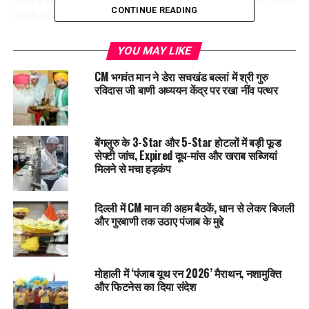
CONTINUE READING
न होने की बात कहकर स्थिति को टालने की कोशिश की। अन्य
ग्रामवासियों और गवाहों को बुलाने के बाद परिजनों ने दस्तावेज पेश किए।
YOU MAY LIKE
जांच के परिणाम
CM भगवंत मान ने डेरा सचखंड बल्लां में श्री गुरु
रविदास जी बाणी अध्ययन केंद्र पर रखा नींव पत्थर
दूल्हा-दुल्हन की उम्र में लगभग 19 साल का अंतर पाया गया। परिजनों ने
बताया कि वे अनपढ़ हैं और कानून की जानकारी के अभाव में शादी का निर्णय
लिया।
बेंगलुरु के 3-Star और 5-Star होटलों में बड़ी फूड
सेफ्टी जांच, Expired दूध-मांस और खराब सब्जियां
परिवार को दी गई चेतावनी और सलाह
मिलने से मचा हड़कंप
सहायक बाल विवाह निषेध अधिकारी रवि लोहान ने परिजनों को कानून का
पालन करने की चेतावनी दी। परिजनों को बताया गया कि नाबालिग की
दिल्ली में CM मान की अहम बैठकें, धान से लेकर बिजली
और गुरबाणी तक उठाए पंजाब के मुद्दे
शादी करना बाल विवाह अधिनियम 2006 के तहत अपराध है। परिवार ने
आश्वासन दिया कि बालिग होने के बाद ही लड़की की शादी करेंगे।
समुदाय का सहयोग
मोहाली में ‘पंजाब यूथ रन 2026’ मैराथन, नशामुक्ति
और फिटनेस का दिया संदेश
कार्रवाई के दौरान एम.डी.डी. ऑफ इंडिया के जिला समन्वयक नरेंद्र शर्मा