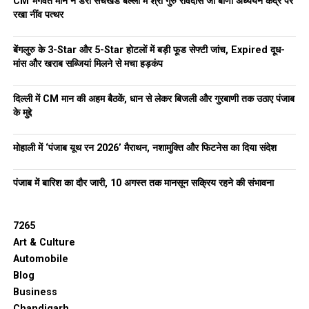
CM भगवंत मान ने डेरा सचखंड बल्लां में श्री गुरु रविदास जी बाणी अध्ययन केंद्र पर
रखा नींव पत्थर
बेंगलुरु के 3-Star और 5-Star होटलों में बड़ी फूड सेफ्टी जांच, Expired दूध-
मांस और खराब सब्जियां मिलने से मचा हड़कंप
दिल्ली में CM मान की अहम बैठकें, धान से लेकर बिजली और गुरबाणी तक उठाए पंजाब
के मुद्दे
मोहाली में ‘पंजाब यूथ रन 2026’ मैराथन, नशामुक्ति और फिटनेस का दिया संदेश
पंजाब में बारिश का दौर जारी, 10 अगस्त तक मानसून सक्रिय रहने की संभावना
7265
Art & Culture
Automobile
Blog
Business
Chandigarh