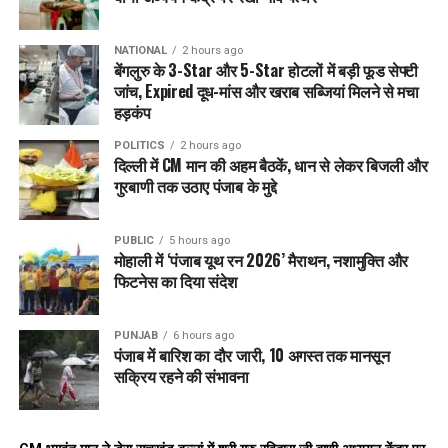
DON'T MISS
हरियाणा: Fatehabad में गुरु ग्रंथ साहिब की बेअदबी का मामला,
सिख समाज में भारी आक्रोश
NATIONAL
2 hours ago
बेंगलुरु के 3-Star और 5-Star होटलों में बड़ी फूड सेफ्टी
जांच, Expired दूध-मांस और खराब सब्जियां मिलने से मचा
हड़कंप
POLITICS
2 hours ago
दिल्ली में CM मान की अहम बैठकें, धान से लेकर बिजली और
गुरबाणी तक उठाए पंजाब के मुद्दे
PUBLIC
5 hours ago
मोहाली में ‘पंजाब यूथ रन 2026’ मैराथन, नशामुक्ति और
फिटनेस का दिया संदेश
PUNJAB
6 hours ago
पंजाब में बारिश का दौर जारी, 10 अगस्त तक मानसून
सक्रिय रहने की संभावना