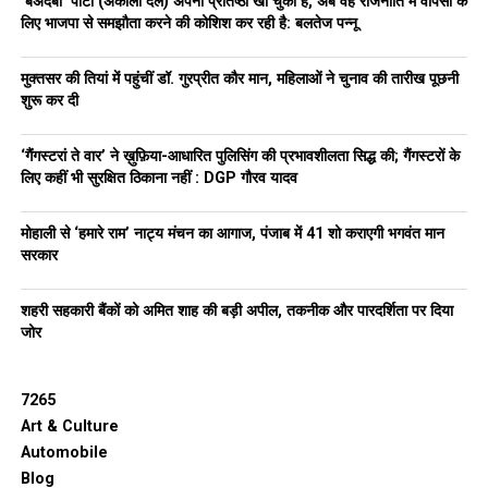
‘बेअदबी’ पार्टी (अकाली दल) अपनी प्रतिष्ठा खो चुकी है, अब वह राजनीति में वापसी के
यह कॉम्प्लेक्स करीब
2,468
लोगों
को आवास देगा, जिसमें सांसद, उनके
लिए भाजपा से समझौता करने की कोशिश कर रही है: बलतेज पन्नू
परिवार और स्टाफ शामिल हैं। पुराने समय में यहां 243 फ्लैट के 16 टावर
थे, जिन्हें तोड़कर यह नया स्ट्रक्चर खड़ा किया गया है।
मुक्तसर की तियां में पहुंचीं डॉ. गुरप्रीत कौर मान, महिलाओं ने चुनाव की तारीख पूछनी
शुरू कर दी
पुराने प्रोजेक्ट्स और पृष्ठभूमि
‘गैंगस्टरां ते वार’ ने ख़ुफ़िया-आधारित पुलिसिंग की प्रभावशीलता सिद्ध की; गैंगस्टरों के
2020 में डॉ. बी.डी. मार्ग पर 76 नए फ्लैट
लिए कहीं भी सुरक्षित ठिकाना नहीं : DGP गौरव यादव
2019 में नॉर्थ एवेन्यू पर 36 डुप्लेक्स फ्लैट सांसदों को मिले
पहले सांसद वरिष्ठता के आधार पर लुटियंस बंगलों, नॉर्थ-साउथ
मोहाली से ‘हमारे राम’ नाट्य मंचन का आगाज, पंजाब में 41 शो कराएगी भगवंत मान
एवेन्यू और पंडारा रोड जैसे बड़े आवासों या सरकारी कॉलोनियों के
सरकार
पुराने फ्लैट्स में रहते थे। अब ज्यादातर नए सांसदों को हाई-राइज,
सेल्फ-कंटेंड अपार्टमेंट्स में शिफ्ट किया जा रहा है।
शहरी सहकारी बैंकों को अमित शाह की बड़ी अपील, तकनीक और पारदर्शिता पर दिया
जोर
RELATED TOPICS:
BABAKHARAKSINGHMARG
DELHINEWS
GOVERNMENTPROJECT
HIGHRISECOMPLEX
INAUGURATION
LUTYENSDELHI
MODERNHOUSING
MPHOUSING
7265
NEWDELHI
PARLIAMENT
PMMODI
RESIDENTIALCOMPLEX
Art & Culture
Automobile
UP NEXT
Delhi High Court ने Police को लगाई फटकार – Interfaith
Blog