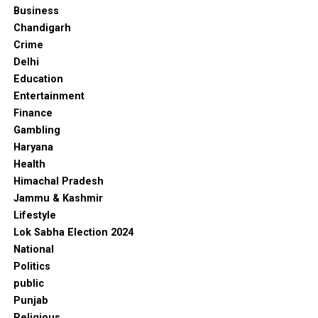
Couple को दी Protection, कहा “अगर शादी करनी है तो हम
Business
बचाएंगे”
Chandigarh
Crime
DON'T MISS
Delhi Assembly में ‘फांसी घर’ नहीं, ‘Tiffin Room’ था –
Delhi
Speaker Vijender Gupta ने AAP पर लगाया इतिहास को तोड़ने-
Education
मरोड़ने का आरोप
Entertainment
Finance
Gambling
Haryana
Health
Himachal Pradesh
Jammu & Kashmir
Lifestyle
Lok Sabha Election 2024
National
Politics
public
Punjab
Religious