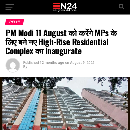
DELHI
PM Modi 11 August को करेंगे MPs के
लिए बने नए High-Rise Residential
Complex का Inaugurate
Published
12 months ago
on
August 9, 2025
By