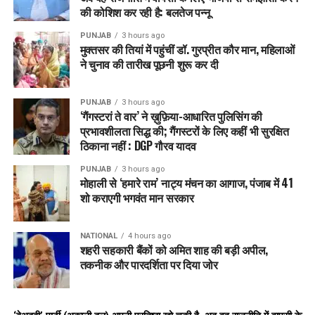
जयते
के प्रतीक लगे हैं। टावरों की दीवारों पर बड़े पैमाने पर आर्टवर्क बनाया
की कोशिश कर रही है: बलतेज पन्नू
गया है, जिसे दिल्ली अर्बन आर्ट कमीशन की मदद से डिजाइन किया गया।
PUNJAB
3 hours ago
इन आर्टवर्क में भारत का कृषि जीवन, स्वतंत्रता संग्राम, सेना के प्रतीक
मुक्तसर की तियां में पहुंचीं डॉ. गुरप्रीत कौर मान, महिलाओं
और राष्ट्रीय नायक जैसे बिरसा मुंडा और सरदार वल्लभभाई पटेल शामिल
ने चुनाव की तारीख पूछनी शुरू कर दी
हैं।
PUNJAB
3 hours ago
निर्माण और पर्यावरण मंजूरी
‘गैंगस्टरां ते वार’ ने ख़ुफ़िया-आधारित पुलिसिंग की
प्रभावशीलता सिद्ध की; गैंगस्टरों के लिए कहीं भी सुरक्षित
प्रोजेक्ट सिर्फ
9
महीनों
में Mivan construction तकनीक से
ठिकाना नहीं : DGP गौरव यादव
पूरा हुआ
PUNJAB
3 hours ago
मोहाली से ‘हमारे राम’ नाट्य मंचन का आगाज, पंजाब में 41
कुल 372 पेड़ों में से 222 को ट्रांसप्लांट करने की अनुमति मिली
शो कराएगी भगवंत मान सरकार
2022 में दिल्ली स्टेट एनवायरनमेंट इम्पैक्ट असेसमेंट अथॉरिटी
(SEIAA) ने पर्यावरण मंजूरी दी
NATIONAL
4 hours ago
पेड़ों के ट्रांसप्लांटेशन की जांच के लिए स्टेट एक्सपर्ट अप्रीजल
शहरी सहकारी बैंकों को अमित शाह की बड़ी अपील,
तकनीक और पारदर्शिता पर दिया जोर
कमेटी (SEAC) को जिम्मेदारी दी गई
क्षमता और बदलाव