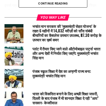
CONTINUE READING
इससे पहले AAP ने लुधियाना पश्चिम (शहरी सीट) और जालंधर पश्चिम
(दलित बहुल सीट) भी जीती थीं। अब तरनतारन की जीत ने यह साबित कर
दिया है कि AAP को हर क्षेत्र—शहरी, ग्रामीण, दलित, हिंदू-बहुल और
YOU MAY LIKE
पंथक—हर जगह जनता का भरोसा मिल रहा है।
भगवंत मान सरकार की ‘मुख्यमंत्री सेहत योजना’ के
तहत 6 महीनों में 14,032 मरीज़ों को साँस संबंधी
बीमारियों का कैशलेस उपचार उपलब्ध, ₹37.30 करोड़ के
उपचार का ख़र्च कवर
प्लांट में तैयार किए जाने वाले ऑटोमोबाइल पार्ट्स भारत
और अन्य देशों में निर्यात किए जाएंगे: मुख्यमंत्री भगवंत
सिंह मान
पंजाब स्कूल शिक्षा में देश का अग्रणी राज्य बना:
मुख्यमंत्री भगवंत सिंह मान
नेताओं की प्रतिक्रियाएँ
भारत को विकसित बनाने के लिए अच्छी शिक्षा जरूरी,
दिल्ली के बाद पंजाब में भी शानदार शिक्षा दे रही “आप”
सरकार- केजरीवाल
मनीष सिसोदिया (
AAP
पंजाब प्रभारी)