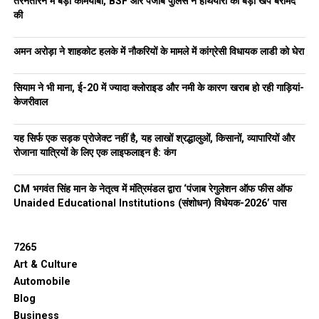
तरनतारन में बड़ी कामयाबी, BSF और पंजाब पुलिस ने हथियारों की बड़ी खेप बरामद
की
जीत के बाद संधू ने हलके में ‘धन्यवाद रोड शो’ किया और कहा:
“
मैं पूरी लगन से काम करूँगा। तरनतारन का हर लंबित काम प्राथमिकता
अमन अरोड़ा ने शाहकोट हलके में नौकरियों के मामले में कांग्रेसी विधायक लाडी को घेरा
पर किया जाएगा।
”
हरचंद सिंह बरसट (
AAP
महासचिव)
सियाम ने भी माना, ई-20 में ज्यादा क्लोराइड और नमी के कारण खराब हो रही गाड़ियां-
केजरीवाल
“
ये जीत
AAP
कार्यकर्ताओं की मेहनत और जनता के भरोसे की जीत है।
”
यह सिर्फ एक सड़क प्रोजेक्ट नहीं है, यह लाखों श्रद्धालुओं, किसानों, व्यापारियों और
विपक्ष की स्थिति
रोजाना यात्रियों के लिए एक लाइफलाइन है: कंग
SAD
ने कड़ी टक्कर दी, लेकिन AAP से पीछे रह गया।
CM भगवंत सिंह मान के नेतृत्व में मंत्रिमंडल द्वारा ‘पंजाब रेगुलेशन ऑफ फीस ऑफ
Unaided Educational Institutions (संशोधन) विधेयक-2026’ पास
एक
Independent
उम्मीदवार मंदीप सिंह
(Waris Punjab
De समर्थक) ने
19,620
वोट
लेकर तीसरा स्थान हासिल किया—
उन्होंने अकाली वोटों को काफी बांटा।
7265
Art & Culture
कांग्रेस
उम्मीदवार
करणबीर सिंह बुर्ज
को सिर्फ
15,078
वोट
Automobile
मिले।
Blog
बीजेपी
के उम्मीदवार
हरजीत सिंह संधू
तो
6,239
वोट
ही जुटा पाए
Business