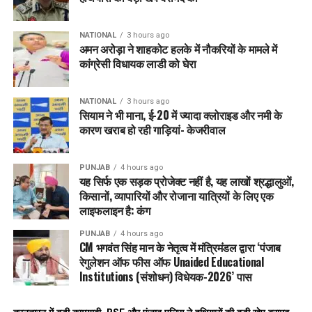
भुल्लर बोले:
“
कांग्रेस ने दलित समाज का अपमान किया और समाज ने उन्हें उचित जवाब
दिया।
”
NATIONAL
3 hours ago
अमन अरोड़ा ने शाहकोट हलके में नौकरियों के मामले में
कांग्रेसी विधायक लाडी को घेरा
हरदीप सिंह मुंडिया (
AAP
नेता)
उन्होंने कहा कि पहले AAP ने
लुधियाना
जैसी शहरी सीट जीती, और अब
NATIONAL
3 hours ago
तरनतारन
जैसी पंथक और ग्रामीण सीट।
सियाम ने भी माना, ई-20 में ज्यादा क्लोराइड और नमी के
कारण खराब हो रही गाड़ियां- केजरीवाल
“
इससे साफ है कि
AAP
हर इलाके और हर वर्ग की पसंद है।
”
तरुणप्रीत सिंह सौंद (
AAP
युवा नेता)
PUNJAB
4 hours ago
यह सिर्फ एक सड़क प्रोजेक्ट नहीं है, यह लाखों श्रद्धालुओं,
“
पंजाब ने कांग्रेस
,
बीजेपी और अकाली दल को फिर नकार दिया।
AAP
किसानों, व्यापारियों और रोजाना यात्रियों के लिए एक
ही एकमात्र विकल्प है।
”
लाइफलाइन है: कंग
PUNJAB
4 hours ago
बरिंदर गोयल (
AAP
नेता)
CM भगवंत सिंह मान के नेतृत्व में मंत्रिमंडल द्वारा ‘पंजाब
रेगुलेशन ऑफ फीस ऑफ Unaided Educational
“
लोगों ने मान सरकार के शासन मॉडल को बड़ा जनादेश दिया है।
”
Institutions (संशोधन) विधेयक-2026’ पास
हरमीत सिंह संधू (विजेता उम्मीदवार)