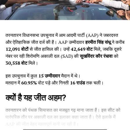
तरनतारन विधानसभा उपचुनाव में आम आदमी पार्टी (AAP) ने जबरदस्त
और ऐतिहासिक जीत दर्ज की है। AAP उम्मीदवार
हरमीत सिंह संधू
ने करीब
12,091
वोटों
से जीत हासिल की। उन्हें
42,649
वोट
मिले, जबकि दूसरे
नंबर पर रही शिरोमणि अकाली दल (SAD) की
सुखविंदर कौर रंधावा
को
30,558
वोट
मिले।
इस उपचुनाव में कुल
15
उम्मीदवार
मैदान में थे।
मतदान में
60.95%
वोट पड़े और गिनती
16
राउंड
तक चली।
क्यों है यह जीत अहम?
तरनतारन को पंथक सियासत का मजबूत गढ़ माना जाता है। इस सीट को
पारंपरिक तौर पर अकाली दल का इलाका कहा जाता है। ऐसे इलाके में
AAP की जीत बेहद महत्वपूर्ण मानी जा रही है।