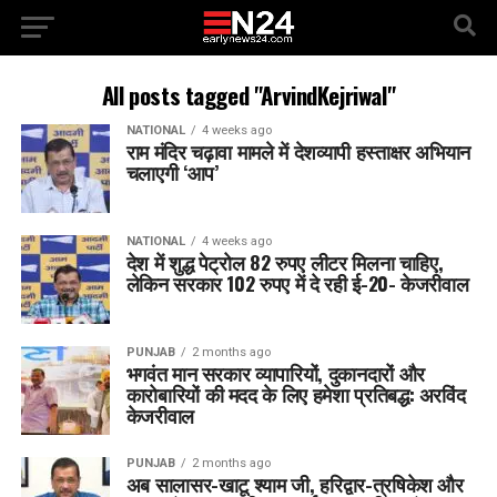
All posts tagged "ArvindKejriwal"
NATIONAL
4 weeks ago
राम मंदिर चढ़ावा मामले में देशव्यापी हस्ताक्षर अभियान
चलाएगी ‘आप’
NATIONAL
4 weeks ago
देश में शुद्ध पेट्रोल 82 रुपए लीटर मिलना चाहिए,
लेकिन सरकार 102 रुपए में दे रही ई-20- केजरीवाल
PUNJAB
2 months ago
भगवंत मान सरकार व्यापारियों, दुकानदारों और
कारोबारियों की मदद के लिए हमेशा प्रतिबद्ध: अरविंद
केजरीवाल
PUNJAB
2 months ago
अब सालासर-खाटू श्याम जी, हरिद्वार-त्रषिकेश और