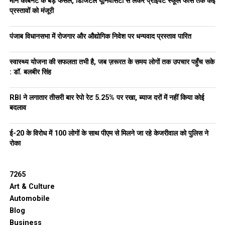
रूप से लागू किया जाए। यह सिर्फ एक शुरुआत है — आने वाले वर्षों में इसे
मान कैबिनेट के बड़े फैसले, डिजिटल यूनिवर्सिटी से लेकर प्राइवेट स्कूल फीस तक कई
प्रस्तावों को मंजूरी
और विस्तारित किया जाएगा।
पंजाब विधानसभा में रोजगार और औद्योगिक निवेश पर धन्यवाद प्रस्ताव पारित
स्वास्थ्य योजना की सफलता तभी है, जब ज़रूरत के समय लोगों तक उपचार पहुँच सके
: डॉ. बलबीर सिंह
RBI ने लगातार तीसरी बार रेपो रेट 5.25% पर रखा, ब्याज दरों में नहीं किया कोई
बदलाव
ई-20 के विरोध में 100 लोगों के साथ पीएम से मिलने जा रहे केजरीवाल को पुलिस ने
रोका
इस महत्वाकांक्षी पहल का आर्थिक असर भी बेहद बड़ा माना जा रहा है।
अनुमान है कि 2028-29 तक छात्रों के बिज़नेस वेंचर्स से ₹78,600 करोड़
7265
का रेवेन्यू उत्पन्न होगा, जो पंजाब की GDP का लगभग 9% और राज्य के
Art & Culture
वार्षिक बजट का लगभग 50% होगा। ये सिर्फ आंकड़े नहीं हैं, बल्कि पंजाब
Automobile
के युवाओं की आत्मनिर्भरता और आत्मविश्वास की सशक्त झलक है। अरविंद
Blog
केजरीवाल ने इसे राष्ट्रीय शिक्षा नीति 2020 के विज़न के अनुरूप बताया है
Business
— एक ऐसा बदलाव जो डिग्री-आधारित शिक्षा को उद्यमिता-प्रेरित शिक्षा में