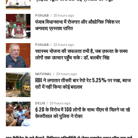
ओरिएंटेशन सेशन आयोजित हो चुके हैं और छात्रों की प्रतिक्रियाएं बेहद
सकारात्मक रही हैं।
PUNJAB
20 hours ago
पंजाब विधानसभा में रोजगार और औद्योगिक निवेश पर
20 यूनिवर्सिटीज की एकेडमिक काउंसिल इस कोर्स को पहले ही मंज़ूरी दे
धन्यवाद प्रस्ताव पारित
चुकी है। सरकारी विश्वविद्यालयों के साथ-साथ Lovely Professional
University, Chitkara University, GNA University और DAV
Universities जैसी निजी यूनिवर्सिटीज ने भी इस पहल को सराहा है और
PUNJAB
22 hours ago
स्वास्थ्य योजना की सफलता तभी है, जब ज़रूरत के समय
सक्रिय रूप से लागू किया है। मई 2025 में इस कोर्स को विकसित करने के
लोगों तक उपचार पहुँच सके : डॉ. बलबीर सिंह
लिए एक वर्किंग ग्रुप बनाया गया था, जिसमें पंजाब की प्रमुख यूनिवर्सिटीज
के वाइस चांसलर शामिल थे, जैसे पंजाबी यूनिवर्सिटी पटियाला, गुरु नानक
देव यूनिवर्सिटी अमृतसर, IK गुजराल पंजाब टेक्निकल यूनिवर्सिटी
NATIONAL
23 hours ago
RBI ने लगातार तीसरी बार रेपो रेट 5.25% पर रखा, ब्याज
कपूरथला, सरदार बेअंत सिंह स्टेट यूनिवर्सिटी गुरदासपुर, गुरु काशी
दरों में नहीं किया कोई बदलाव
यूनिवर्सिटी बठिंडा और संत बाबा भाग सिंह यूनिवर्सिटी जालंधर।
इस कोर्स की रूपरेखा तैयार करने में स्टार्टअप मिशन पंजाब, इनोवेशन पंजाब
DELHI
23 hours ago
ई-20 के विरोध में 100 लोगों के साथ पीएम से मिलने जा रहे
के सीईओ और मास्टर यूनियन के संस्थापक प्रथम मित्तल जैसे विशेषज्ञों की
केजरीवाल को पुलिस ने रोका
अहम भूमिका रही है। जून 2025 में पंजाब सरकार ने आधिकारिक
एडवाइजरी जारी कर सभी विश्वविद्यालयों को निर्देश दिया कि शैक्षणिक सत्र
2025-26 से हर सेमेस्टर में इस कोर्स को 2 क्रेडिट के रूप में अनिवार्य