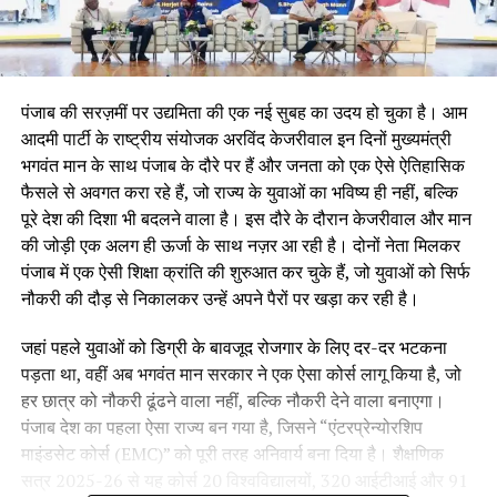
पंजाब की सरज़मीं पर उद्यमिता की एक नई सुबह का उदय हो चुका है। आम
आदमी पार्टी के राष्ट्रीय संयोजक अरविंद केजरीवाल इन दिनों मुख्यमंत्री
भगवंत मान के साथ पंजाब के दौरे पर हैं और जनता को एक ऐसे ऐतिहासिक
फैसले से अवगत करा रहे हैं, जो राज्य के युवाओं का भविष्य ही नहीं, बल्कि
पूरे देश की दिशा भी बदलने वाला है। इस दौरे के दौरान केजरीवाल और मान
की जोड़ी एक अलग ही ऊर्जा के साथ नज़र आ रही है। दोनों नेता मिलकर
पंजाब में एक ऐसी शिक्षा क्रांति की शुरुआत कर चुके हैं, जो युवाओं को सिर्फ
नौकरी की दौड़ से निकालकर उन्हें अपने पैरों पर खड़ा कर रही है।
जहां पहले युवाओं को डिग्री के बावजूद रोजगार के लिए दर-दर भटकना
पड़ता था, वहीं अब भगवंत मान सरकार ने एक ऐसा कोर्स लागू किया है, जो
हर छात्र को नौकरी ढूंढने वाला नहीं, बल्कि नौकरी देने वाला बनाएगा।
पंजाब देश का पहला ऐसा राज्य बन गया है, जिसने “एंटरप्रेन्योरशिप
माइंडसेट कोर्स (EMC)” को पूरी तरह अनिवार्य बना दिया है। शैक्षणिक
सत्र 2025-26 से यह कोर्स 20 विश्वविद्यालयों, 320 आईटीआई और 91