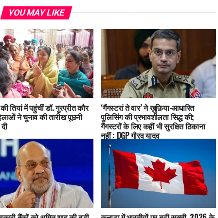
YOU MAY LIKE
की तियां में पहुंचीं डॉ. गुरप्रीत कौर
‘गैंगस्टरां ते वार’ ने ख़ुफ़िया-आधारित
िलाओं ने चुनाव की तारीख पूछनी
पुलिसिंग की प्रभावशीलता सिद्ध की;
 दी
गैंगस्टरों के लिए कहीं भी सुरक्षित ठिकाना
नहीं : DGP गौरव यादव
कारी बैंकों को अमित शाह की बड़ी
कनाडा में भारतीयों पर बढ़ी सख्ती, 2026 के