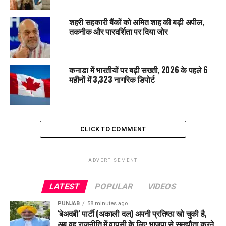
मुख्यमंत्री योगी को बधाई
शहरी सहकारी बैंकों को अमित शाह की बड़ी अपील,
रक्षा मंत्री ने उत्तर प्रदेश के मुख्यमंत्री योगी आदित्यनाथ की सराहना करते
तकनीक और पारदर्शिता पर दिया जोर
हुए कहा, “दुनिया की सबसे बड़ी जनसभा के आयोजन को जिस कुशलता से
संपन्न किया गया है, वह काबिले तारीफ है। मैं मुख्यमंत्री योगी आदित्यनाथ
को इस अद्वितीय आयोजन के लिए हृदय से बधाई देता हूं।”
कनाडा में भारतीयों पर बढ़ी सख्ती, 2026 के पहले 6
महीनों में 3,323 नागरिक डिपोर्ट
RELATED TOPICS:
LATEST NEWS
TRENDING
UTTAR PRADESH
UP NEXT
UP में जमीन के लालच में चाचा-चाची ने पांच साल की मासूम की गला
CLICK TO COMMENT
दबाकर हत्या की, शव को छत से फेंका
DON'T MISS
Kanpur में बैंक में चाकू से हमला, सिक्योरिटी गार्ड सहित तीन घायल
ADVERTISEMENT
LATEST
POPULAR
VIDEOS
PUNJAB
58 minutes ago
‘बेअदबी’ पार्टी (अकाली दल) अपनी प्रतिष्ठा खो चुकी है,
अब वह राजनीति में वापसी के लिए भाजपा से समझौता करने