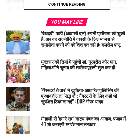
और सनातन संस्कृति का परिचायक है। उन्होंने आगे कहा, “यह गंगा, यमुना
CONTINUE READING
और अदृश्य सरस्वती नदियों का संगम है, जो अध्यात्म, विज्ञान और सामाजिक
सद्भाव को एक साथ जोड़ता है।”
YOU MAY LIKE
पूजा-अर्चना और भारी श्रद्धालु जुटान
‘बेअदबी’ पार्टी (अकाली दल) अपनी प्रतिष्ठा खो चुकी
प्रयागराज में चल रहे महाकुंभ के छठे दिन राजनाथ सिंह ने त्रिवेणी संगम पर
है, अब वह राजनीति में वापसी के लिए भाजपा से
डुबकी लगाई और पूजा-अर्चना की। उनके साथ भाजपा सांसद सुधांशु
समझौता करने की कोशिश कर रही है: बलतेज पन्नू
त्रिवेदी और अन्य नेता भी मौजूद थे। उत्तर प्रदेश सरकार के अनुसार,
शनिवार सुबह 10 बजे तक 19.8 लाख से अधिक तीर्थयात्री महाकुंभ में
मुक्तसर की तियां में पहुंचीं डॉ. गुरप्रीत कौर मान,
पहुंचे।
महिलाओं ने चुनाव की तारीख पूछनी शुरू कर दी
महाकुंभ के छठे दिन 10 लाख से अधिक कल्पवासी और 9.84 लाख
तीर्थयात्री संगम में स्नान कर चुके थे।
‘गैंगस्टरां ते वार’ ने ख़ुफ़िया-आधारित पुलिसिंग की
श्रद्धालुओं की ऐतिहासिक भागीदारी
प्रभावशीलता सिद्ध की; गैंगस्टरों के लिए कहीं भी
शुक्रवार, 17 जनवरी तक के आंकड़ों के अनुसार, अब तक 73 मिलियन से
सुरक्षित ठिकाना नहीं : DGP गौरव यादव
अधिक तीर्थयात्री महाकुंभ मेले में आ चुके हैं। इस आयोजन में देश-विदेश से
श्रद्धालु उमड़ रहे हैं। मकर संक्रांति के अवसर पर पहले अमृत स्नान के
मोहाली से ‘हमारे राम’ नाट्य मंचन का आगाज, पंजाब में
दौरान संगम क्षेत्र में भक्तिमय वातावरण छा गया। विदेशी भक्तों ने भी इस
41 शो कराएगी भगवंत मान सरकार
आयोजन में भजनों के साथ आध्यात्मिक ऊर्जा का अनुभव किया।