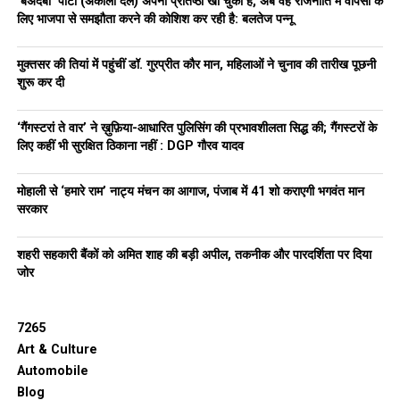
‘बेअदबी’ पार्टी (अकाली दल) अपनी प्रतिष्ठा खो चुकी है, अब वह राजनीति में वापसी के
लिए भाजपा से समझौता करने की कोशिश कर रही है: बलतेज पन्नू
मुक्तसर की तियां में पहुंचीं डॉ. गुरप्रीत कौर मान, महिलाओं ने चुनाव की तारीख पूछनी
शुरू कर दी
‘गैंगस्टरां ते वार’ ने ख़ुफ़िया-आधारित पुलिसिंग की प्रभावशीलता सिद्ध की; गैंगस्टरों के
लिए कहीं भी सुरक्षित ठिकाना नहीं : DGP गौरव यादव
मोहाली से ‘हमारे राम’ नाट्य मंचन का आगाज, पंजाब में 41 शो कराएगी भगवंत मान
सरकार
शहरी सहकारी बैंकों को अमित शाह की बड़ी अपील, तकनीक और पारदर्शिता पर दिया
जोर
7265
Art & Culture
Automobile
Blog