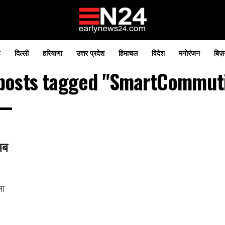
़
दिल्ली
हरियाणा
उत्तर प्रदेश
हिमाचल
विदेश
मनोरंजन
बिज़
 posts tagged "SmartCommut
अब
ना