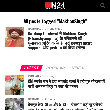
All posts tagged "MakhanSingh"
NATIONAL
9 months ago
Kuldeep Dhaliwal ने Makhan Singh
(Ghanshyampura) के परिवारसे की
मुलाकात,त्वरित कार्रवाई, पूरी government
support और justice का दिया भरोसा
LATEST
POPULAR
VIDEOS
PUNJAB
1 hour ago
CM भगवंत मान ने डेरा सचखंड बल्लां में श्री गुरु रविदास जी
बाणी अध्ययन केंद्र पर रखा नींव पत्थर
NATIONAL
1 hour ago
बेंगलुरु के 3-Star और 5-Star होटलों में बड़ी फूड सेफ्टी
जांच, Expired दूध-मांस और खराब सब्जियां मिलने से मचा