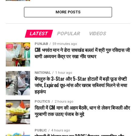
MORE POSTS
LATEST
POPULAR
VIDEOS
PUNJAB
59 minutes ago
CM भगवंत मान ने डेरा सचखंड बल्लां में श्री गुरु रविदास जी
बाणी अध्ययन केंद्र पर रखा नींव पत्थर
NATIONAL
1 hour ago
बेंगलुरु के 3-Star और 5-Star होटलों में बड़ी फूड सेफ्टी
जांच, Expired दूध-मांस और खराब सब्जियां मिलने से मचा
हड़कंप
POLITICS
2 hours ago
दिल्ली में CM मान की अहम बैठकें, धान से लेकर बिजली और
गुरबाणी तक उठाए पंजाब के मुद्दे
PUBLIC
4 hours ago