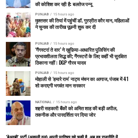
की कोशिश कर रही है: बलतेज पन्नू
PUNJAB
15 hours ago
मुक्तसर की तियां में पहुंचीं डॉ. गुरप्रीत कौर मान, महिलाओं
ने चुनाव की तारीख पूछनी शुरू कर दी
PUNJAB
15 hours ago
‘गैंगस्टरां ते वार’ ने ख़ुफ़िया-आधारित पुलिसिंग की
प्रभावशीलता सिद्ध की; गैंगस्टरों के लिए कहीं भी सुरक्षित
ठिकाना नहीं : DGP गौरव यादव
PUNJAB
15 hours ago
मोहाली से ‘हमारे राम’ नाट्य मंचन का आगाज, पंजाब में 41
शो कराएगी भगवंत मान सरकार
NATIONAL
15 hours ago
शहरी सहकारी बैंकों को अमित शाह की बड़ी अपील,
तकनीक और पारदर्शिता पर दिया जोर
‘बेअदबी’ पार्टी (अकाली दल) अपनी प्रतिष्ठा खो चुकी है, अब वह राजनीति में