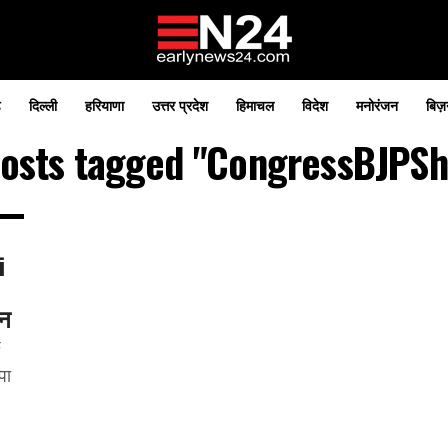
़
दिल्ली
हरियाणा
उत्तर प्रदेश
हिमाचल
विदेश
मनोरंजन
बिज़
posts tagged "CongressBJPS
i
थन
पा