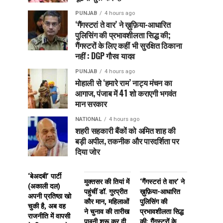
PUNJAB
4 hours ago
‘गैंगस्टरां ते वार’ ने ख़ुफ़िया-आधारित
पुलिसिंग की प्रभावशीलता सिद्ध की;
गैंगस्टरों के लिए कहीं भी सुरक्षित ठिकाना
नहीं : DGP गौरव यादव
PUNJAB
4 hours ago
मोहाली से ‘हमारे राम’ नाट्य मंचन का
आगाज, पंजाब में 41 शो कराएगी भगवंत
मान सरकार
NATIONAL
4 hours ago
शहरी सहकारी बैंकों को अमित शाह की
बड़ी अपील, तकनीक और पारदर्शिता पर
दिया जोर
‘बेअदबी’ पार्टी
मुक्तसर की तियां में
‘गैंगस्टरां ते वार’ ने
(अकाली दल)
पहुंचीं डॉ. गुरप्रीत
ख़ुफ़िया-आधारित
अपनी प्रतिष्ठा खो
कौर मान, महिलाओं
पुलिसिंग की
चुकी है, अब वह
ने चुनाव की तारीख
प्रभावशीलता सिद्ध
राजनीति में वापसी
पूछनी शुरू कर दी
की; गैंगस्टरों के