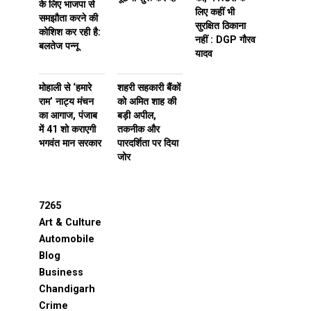
के लिए भाजपा से
लिए कहीं भी
समझौता करने की
सुरक्षित ठिकाना
कोशिश कर रही है:
नहीं : DGP गौरव
बलतेज पन्नू
यादव
मोहाली से ‘हमारे
शहरी सहकारी बैंकों
राम’ नाट्य मंचन
को अमित शाह की
का आगाज, पंजाब
बड़ी अपील,
में 41 शो कराएगी
तकनीक और
भगवंत मान सरकार
पारदर्शिता पर दिया
जोर
7265
Art & Culture
Automobile
Blog
Business
Chandigarh
Crime