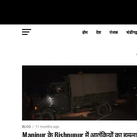
होम
देश
पंजाब
चंडीगढ
BLOG
11 months ago
Manipur के Bishnupur में आतंकियों का हमला