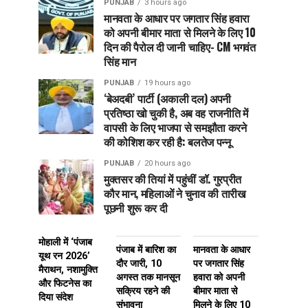
PUNJAB
3 hours ago
मानवता के आधार पर जगतार सिंह हवारा
को अपनी बीमार माता से मिलने के लिए 10
दिन की पैरोल दी जानी चाहिए- CM भगवंत
सिंह मान
PUNJAB
19 hours ago
‘बेअदबी’ पार्टी (अकाली दल) अपनी
प्रतिष्ठा खो चुकी है, अब वह राजनीति में
वापसी के लिए भाजपा से समझौता करने
की कोशिश कर रही है: बलतेज पन्नू
PUNJAB
20 hours ago
मुक्तसर की तियां में पहुंचीं डॉ. गुरप्रीत
कौर मान, महिलाओं ने चुनाव की तारीख
पूछनी शुरू कर दी
मोहाली में ‘पंजाब
पंजाब में बारिश का
मानवता के आधार
यूथ रन 2026’
दौर जारी, 10
पर जगतार सिंह
मैराथन, नशामुक्ति
अगस्त तक मानसून
हवारा को अपनी
और फिटनेस का
सक्रिय रहने की
बीमार माता से
दिया संदेश
संभावना
मिलने के लिए 10