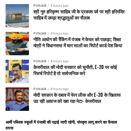
रोक सके. इस तरह भारत ने अपना पहला मैच जीतकर टूर्नामेंट में शानदार
PUNJAB
6 hours ago
श्री गुरु हरिकृष्ण साहिब जी के प्रकाश पर्व पर श्री हरिमंदिर
आगाज किया.
साहिब में उमड़ा श्रद्धालुओं का सैलाब
RELATED TOPICS:
LATEST NEWS
SPORTS
PUNJAB
8 hours ago
नीति आयोग की रैंकिंग में पंजाब ने केरल को पछाड़ा; शिक्षा
UP NEXT
IND vs NZ चौथा टी-20 आज:भारत ने विशाखापट्टनम में 4 में से 3
मंत्री ने विधानसभा में चार सालों का रिपोर्ट कार्ड पेश किया
मुकाबले जीते, बुमराह को आराम मिल सकता है
DON'T MISS
PUNJAB
8 hours ago
14 साल के वैभव सूर्यवंशी करेंगे U19 टीम की कप्तानी, वर्ल्ड कप से
केजरीवाल की मोदी सरकार को चुनौती, E-20 पर कोई
पहले मिली बड़ी जिम्मेदारी!
रिसर्च रिपोर्ट है तो सार्वजनिक करे
PUNJAB
8 hours ago
मोदी सरकार के दबाव में पेपर लीक और E-20 के खिलाफ
उठ रही आवाज को दबा रहा मेटा- केजरीवाल
आर्मी पब्लिक स्कूलों में पंजाबी की पढ़ाई जारी रहेगी, संस्कृत लागू करने का फैसला
वापस