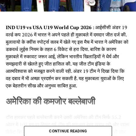
IND U19 vs USA U19 World Cup 2026 :
आईसीसी अंडर 19
वर्ल्ड कप 2026 में भारत ने अपने पहले ही मुकाबले में दमदार जीत दर्ज की.
बुलावायो के क्वींस स्पोर्ट्स क्लब में खेले गए इस मैच में भारत ने अमेरिका को
डकवर्थ लुईस नियम के तहत 6 विकेट से हरा दिया. बारिश के कारण
मुकाबले में रुकावट जरूर आई, लेकिन भारतीय खिलाड़ियों ने धैर्य और
समझदारी से खेलते हुए जीत हासिल की. यह जीत टीम इंडिया के
आत्मविश्वास को मजबूत करने वाली रही. अंडर 19 टीम ने दिखा दिया कि
वह दबाव में भी अच्छा प्रदर्शन कर सकती है. यह मुकाबला युवाओं के लिए
एक बेहतरीन सीख और अनुभव साबित हुआ.
अमेरिका की कमजोर बल्लेबाजी
टॉस हारकर पहले बल्लेबाजी करने उतरी अमेरिका की टीम सिर्फ 35.2
ओवर में 107 रन पर सिमट गई. टीम की शुरुआत बेहद खराब रही और पहला
विकेट सिर्फ 1 रन पर गिर गया. इसके बाद भी बल्लेबाज टिककर नहीं खेल
CONTINUE READING