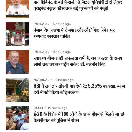
मान कैबिनेट के बड़े फैसले, डिजिटल यूनिवर्सिटी से लेकर
विचार को आर्किटेक्चरली ‘रिदम ऑफ फाइव’ द्वारा दर्शाया गया है, जिसमें
प्राइवेट स्कूल फीस तक कई प्रस्तावों को मंजूरी
गेटवे के दोनों तरफ पांच-पांच गुंबद हैं, जो राज्य के पांच नदियों का प्रतीक
हैं।
PUNJAB
16 hours ago
बैठक के दौरान कैबिनेट मंत्री हरजोत सिंह बैंस, तरुनप्रीत सिंह सौंद और
पंजाब विधानसभा में रोजगार और औद्योगिक निवेश पर
धन्यवाद प्रस्ताव पारित
अन्य वरिष्ठ अधिकारी उपस्थित थे।
RELATED TOPICS:
LATEST NEWS
PUNJAB
PUNJABNEWS
PUNJAB
18 hours ago
स्वास्थ्य योजना की सफलता तभी है, जब ज़रूरत के समय
TRENDING
लोगों तक उपचार पहुँच सके : डॉ. बलबीर सिंह
UP NEXT
CM भगवंत सिंह मान के ऐलान के 24 घंटों के भीतर पंजाब सरकार
द्वारा निजी स्कूलों द्वारा मनमाने तरीके से फीस वृद्धि पर रोक लगाने के
NATIONAL
18 hours ago
RBI ने लगातार तीसरी बार रेपो रेट 5.25% पर रखा, ब्याज
लिए कानून का मसौदा तैयार करने के आदेश
दरों में नहीं किया कोई बदलाव
DON'T MISS
पंजाब पुलिस की लोक-केंद्रित पुलिसिंग से लोगों का भरोसा हुआ
मजबूत, उद्योग और निवेश के लिए बना सुरक्षित माहौल
DELHI
19 hours ago
ई-20 के विरोध में 100 लोगों के साथ पीएम से मिलने जा रहे
केजरीवाल को पुलिस ने रोका