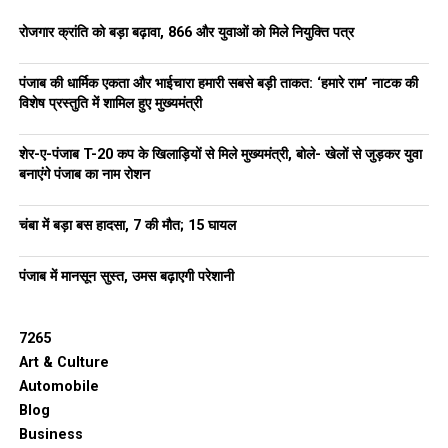
इस बैठक के दौरान मुख्य सचिव के.ए.पी. सिन्हा, मुख्यमंत्री के प्रमुख सचिव
डॉ. रवि भगत, उद्योग सचिव गुरकिरत किरपाल सिंह, सचिव ग्रामीण विकास
रोजगार क्रांति को बड़ा बढ़ावा, 866 और युवाओं को मिले नियुक्ति पत्र
अजीत बालाजी जोशी और अन्य वरिष्ठ अधिकारी भी उपस्थित थे।
पंजाब की धार्मिक एकता और भाईचारा हमारी सबसे बड़ी ताकत: ‘हमारे राम’ नाटक की
विशेष प्रस्तुति में शामिल हुए मुख्यमंत्री
RELATED TOPICS:
LATEST NEWS
PUNJABNEWS
TRENDING
UP NEXT
शेर-ए-पंजाब T-20 कप के खिलाड़ियों से मिले मुख्यमंत्री, बोले- खेलों से जुड़कर युवा
5 जून तक फिर बदलेगा मौसम, कई जिलों में आंधी-बारिश की चेतावनी;
बनाएंगे पंजाब का नाम रोशन
बठिंडा रहा सबसे गर्म
DON'T MISS
चंबा में बड़ा बस हादसा, 7 की मौत; 15 घायल
DGP गौरव यादव द्वारा फील्ड यूनिटों को पूरे राज्य में पुलिस की मौजूदगी
और गश्त बढ़ाने के निर्देश
पंजाब में मानसून सुस्त, उमस बढ़ाएगी परेशानी
7265
Art & Culture
Automobile
Blog
Business