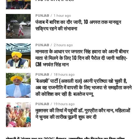
उन्होंने कहा, “मुख्यमंत्री भगवंत मान की सरकार ने पंजाब को फिर से अमन
और तरक्की के रास्ते पर ला दिया है। आज लोग डर से आज़ादी महसूस कर
रहे हैं और नौजवान अपने भविष्य को लेकर उम्मीद से भरे हैं।”
PUNJAB
1 hour ago
पंजाब में बारिश का दौर जारी, 10 अगस्त तक मानसून
सक्रिय रहने की संभावना
हरमीत सिंह संधू के मुताबिक,
‘
अपराध पर वार
’
अभियान
सिर्फ एक सरकारी
कदम नहीं बल्कि
पंजाब को सुरक्षित और नशा-मुक्त बनाने का मिशन
है।
उन्होंने कहा कि इस अभियान ने न केवल अपराधियों के हौसले तोड़े हैं, बल्कि
PUNJAB
2 hours ago
मानवता के आधार पर जगतार सिंह हवारा को अपनी बीमार
आम लोगों के दिलों में
विश्वास और शांति
भी लौटाई है।
माता से मिलने के लिए 10 दिन की पैरोल दी जानी चाहिए-
CM भगवंत सिंह मान
RELATED TOPICS:
AAP
ANTICORRUPTION
BHAGWANTMANN
CRIMEFREEPUNJAB
GOODGOVERNANCE
PUNJAB
18 hours ago
HARMEETSINGHSANDHU
MANNSARKAR
NCRB
‘बेअदबी’ पार्टी (अकाली दल) अपनी प्रतिष्ठा खो चुकी है,
NEWSUPDATE
PUNJABGOVERNMENT
PUNJABNEWS
अब वह राजनीति में वापसी के लिए भाजपा से समझौता करने
TARNTARAN
WARONCRIME
YOUTHEMPOWERMENT
की कोशिश कर रही है: बलतेज पन्नू
UP NEXT
PUNJAB
19 hours ago
Tarn Taran में AAP उम्मीदवार Harmeet Singh Sandhu को मिला
मुक्तसर की तियां में पहुंचीं डॉ. गुरप्रीत कौर मान, महिलाओं
जबरदस्त public support
ने चुनाव की तारीख पूछनी शुरू कर दी
DON'T MISS
आंकड़े बोलते हैं: APP सरकार ने जारी किए 11.40 CroreZero
Electricity Bills, 13.50 Lakh किसानों को मिल रही मुफ़्त बिजली