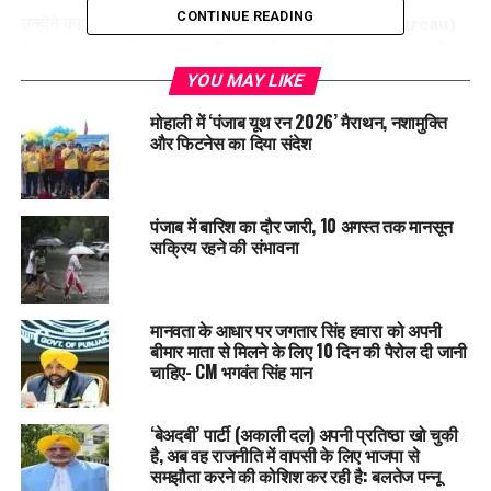
CONTINUE READING
उन्होंने कहा कि
NCRB (National Crime Records Bureau)
के आंकड़ों के मुताबिक,
2021
की तुलना में
2022
में हत्या
,
अपहरण और
चोरी जैसे गंभीर अपराधों में कमी
आई है। यह सरकार की सख्ती और पुलिस
YOU MAY LIKE
की मेहनत का नतीजा है।
मोहाली में ‘पंजाब यूथ रन 2026’ मैराथन, नशामुक्ति
और फिटनेस का दिया संदेश
‘
युद्ध नशे के विरुद्ध
’ –
नशा तस्करों पर चला बुल्डोज़र
हरमीत सिंह संधू ने बताया कि पंजाब सरकार का
‘War Against
Drugs’ (
नशे के खिलाफ युद्ध)
पंजाब में बारिश का दौर जारी, 10 अगस्त तक मानसून
अभियान पूरे जोश के साथ चल रहा है।
सक्रिय रहने की संभावना
अब तक
हज़ारों नशा तस्कर गिरफ्तार
किए गए हैं। राज्य में पहली बार कुछ
कुख्यात नशा तस्करों की अवैध संपत्तियों पर बुल्डोज़र चलाया गया
, जिससे
बाकी अपराधियों में डर पैदा हुआ।
मानवता के आधार पर जगतार सिंह हवारा को अपनी
बीमार माता से मिलने के लिए 10 दिन की पैरोल दी जानी
पुलिस ने
ड्रोन के ज़रिए हथियारों की तस्करी
करने वाले कई मॉड्यूल का
चाहिए- CM भगवंत सिंह मान
पर्दाफाश किया और
RDX, IED,
हैंड ग्रेनेड
जैसी खतरनाक चीजें बरामद
कीं। इससे राष्ट्र-विरोधी गतिविधियों पर भी रोक लगी है।
‘बेअदबी’ पार्टी (अकाली दल) अपनी प्रतिष्ठा खो चुकी
भ्रष्टाचार पर भी सख्त वार
है, अब वह राजनीति में वापसी के लिए भाजपा से
समझौता करने की कोशिश कर रही है: बलतेज पन्नू