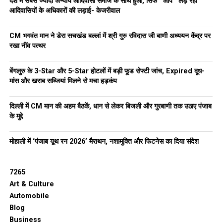
देश में सबसे ज्यादा अन्याय आदिवासी समाज के साथ हुआ, सिर्फ ‘‘आप’’ लड़ रही
राज्य में स्पोर्ट्स कल्चर को बड़ा बढ़ावा दे रही है: हरजोत सिंह बैंस
आदिवासियों के अधिकारों की लड़ाई- केजरीवाल
CM भगवंत मान ने डेरा सचखंड बल्लां में श्री गुरु रविदास जी बाणी अध्ययन केंद्र पर
रखा नींव पत्थर
बेंगलुरु के 3-Star और 5-Star होटलों में बड़ी फूड सेफ्टी जांच, Expired दूध-
मांस और खराब सब्जियां मिलने से मचा हड़कंप
दिल्ली में CM मान की अहम बैठकें, धान से लेकर बिजली और गुरबाणी तक उठाए पंजाब
के मुद्दे
मोहाली में ‘पंजाब यूथ रन 2026’ मैराथन, नशामुक्ति और फिटनेस का दिया संदेश
7265
Art & Culture
Automobile
Blog
Business