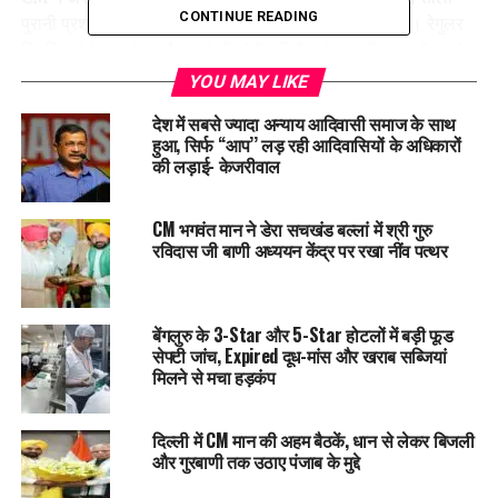
CONTINUE READING
पुरानी प्रशासनिक परंपरा और व्यावहारिक जरूरतों के खिलाफ है। रेगुलर
नियुक्तियां केवल पंजाब कैडर से ही होती रही हैं। पंजाब की तरफ से पहले
ही अपने अधिकारियों का पैनल भेजा जा चुका है। अगर नए अधिकारियों के
YOU MAY LIKE
पैनल की जरूरत है, तो वह तुरंत मुहैया करवाया जाएगा।
देश में सबसे ज्यादा अन्याय आदिवासी समाज के साथ
हुआ, सिर्फ ‘‘आप’’ लड़ रही आदिवासियों के अधिकारों
1965 में एफसीआई की स्थापना के बाद से अब तक पंजाब कैडर के
की लड़ाई- केजरीवाल
आईएएस अधिकारियों ने ही यह जिम्मेदारी संभाली है। अब तक कुल 37
अधिकारियों ने यह जिम्मेदारी निभाई है, जिनमें 23 रैगुलर नियुक्ति थी। यह
CM भगवंत मान ने डेरा सचखंड बल्लां में श्री गुरु
सारे अधिकारी पंजाब कैडर के रहे हैं।
रविदास जी बाणी अध्ययन केंद्र पर रखा नींव पत्थर
बेंगलुरु के 3-Star और 5-Star होटलों में बड़ी फूड
सेफ्टी जांच, Expired दूध-मांस और खराब सब्जियां
मिलने से मचा हड़कंप
आम आदमी पार्टी के प्रवक्ता नील गर्ग ने पोस्ट से केंद्र व पंजाब बीजेपी पर
दिल्ली में CM मान की अहम बैठकें, धान से लेकर बिजली
उठाए सवाल।
और गुरबाणी तक उठाए पंजाब के मुद्दे
अनाज का गोदाम नहीं, देश की खाद्य सुरक्षा की रीढ़