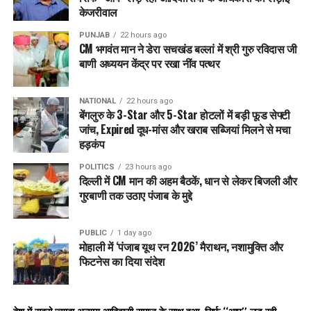
चंडीगढ़ (संघीय क्षेत्र) से जुड़े रहे हैं। नवंबर 2025 में केंद्र ने संविधान के
केजरीवाल
अनुच्छेद 240 में संशोधन का प्रस्ताव रखा, जिससे चंडीगढ़ में अलग
PUNJAB
22 hours ago
लेफ्टिनेंट गवर्नर (LG) या प्रशासक की नियुक्ति संभव होती। इसको लेकर
CM भगवंत मान ने डेरा सचखंड बल्लां में श्री गुरु रविदास जी
बवाल हुआ।
बाणी अध्ययन केंद्र पर रखा नींव पत्थर
केंद्र ने उस समय जवाब दिया कि यह फैसाल नहीं लिया जा रहा है। फिर
NATIONAL
22 hours ago
पंजाब यूनिवर्सिटी में सीनेट व सिंडीकेट चुनाव को लेकर विवाद रहा।।
बेंगलुरु के 3-Star और 5-Star होटलों में बड़ी फूड सेफ्टी
चंडीगढ़ प्रशासन में UT/AGMUT कैडर अधिकारियों (SSP आदि) की
जांच, Expired दूध-मांस और खराब सब्जियां मिलने से मचा
नियुक्ति बढ़ाने पर भी विवाद रहा, जिसे पंजाब ने अपने कैडर अधिकारियों के
हड़कंप
हक का हनन बताया। इसी तरह BBMB में भी अधिकारियों की नियुक्ति को
POLITICS
23 hours ago
लेकर विवाद चल रहा है।
दिल्ली में CM मान की अहम बैठकें, धान से लेकर बिजली और
गुरबाणी तक उठाए पंजाब के मुद्दे
RELATED TOPICS:
BHAGWANTMANN
LATEST NEWS
PUNJAB
PUNJABNEWS
PUBLIC
1 day ago
मोहाली में ‘पंजाब यूथ रन 2026’ मैराथन, नशामुक्ति और
UP NEXT
नशा मुक्त Punjab के लक्ष्य की ओर बढ़ी भगवंत मान सरकार, ‘युद्ध
फिटनेस का दिया संदेश
नशियां विरुद्ध’ अभियान का दूसरा चरण शुरू
DON'T MISS
पंजाब में जल्द ही 3,100 खेल के मैदान होंगे क्योंकि पंजाब सरकार