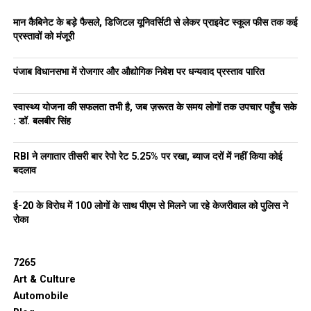
दशकों तक वंचित रखा गया: हरपाल सिंह चीमा
मान कैबिनेट के बड़े फैसले, डिजिटल यूनिवर्सिटी से लेकर प्राइवेट स्कूल फीस तक कई
DON'T MISS
प्रस्तावों को मंजूरी
हम पंजाब को देश का अग्रणी शिक्षा केंद्र बनाएंगे, हमारे बच्चों को
कनाडा या ऑस्ट्रेलिया की ओर देखने की जरूरत नहीं रहेगी: CM
भगवंत सिंह मान
पंजाब विधानसभा में रोजगार और औद्योगिक निवेश पर धन्यवाद प्रस्ताव पारित
स्वास्थ्य योजना की सफलता तभी है, जब ज़रूरत के समय लोगों तक उपचार पहुँच सके
: डॉ. बलबीर सिंह
RBI ने लगातार तीसरी बार रेपो रेट 5.25% पर रखा, ब्याज दरों में नहीं किया कोई
बदलाव
ई-20 के विरोध में 100 लोगों के साथ पीएम से मिलने जा रहे केजरीवाल को पुलिस ने
रोका
7265
Art & Culture
Automobile