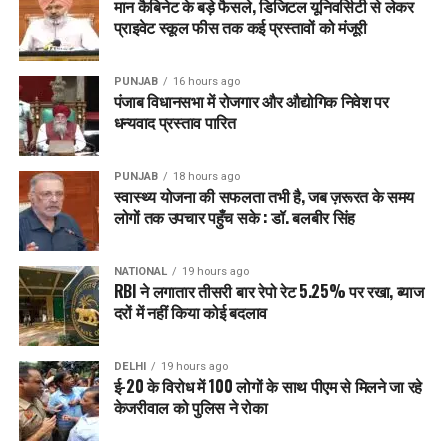
मान कैबिनेट के बड़े फैसले, डिजिटल यूनिवर्सिटी से लेकर
जैसे परिवारों का खर्च कम कर रही है और महंगा इलाज आसान बना रही है।”
प्राइवेट स्कूल फीस तक कई प्रस्तावों को मंजूरी
पंजाब के स्वास्थ्य मंत्री डॉ. बलबीर सिंह ने कहा, “ऑर्थोपेडिक बीमारियों का
बोझ तेजी से बढ़ रहा है, जिससे किफायती और सुलभ सर्जिकल सेवाओं को
PUNJAB
16 hours ago
पंजाब विधानसभा में रोजगार और औद्योगिक निवेश पर
मजबूत करने की आवश्यकता और अधिक स्पष्ट हो गई है।” उन्होंने आगे कहा
धन्यवाद प्रस्ताव पारित
कि योजना के तहत हजारों मरीजों को कैशलेस घुटना प्रत्यारोपण, कूल्हे और
ट्रॉमा संबंधी उपचार उपलब्ध कराए जा रहे हैं, जिससे आर्थिक बोझ कम हो
रहा है और जीवन की गुणवत्ता में सुधार आ रहा है।
PUNJAB
18 hours ago
स्वास्थ्य योजना की सफलता तभी है, जब ज़रूरत के समय
लोगों तक उपचार पहुँच सके : डॉ. बलबीर सिंह
उन्होंने कहा कि केवल चार महीनों में 84 करोड़ रुपये से अधिक का खर्च
सिर्फ स्वास्थ्य सेवाओं के विस्तार को ही नहीं दर्शाता, बल्कि यह राज्य में
मरीजों की चलने-फिरने की क्षमता बहाल करने, दिव्यांगता कम करने और
NATIONAL
19 hours ago
RBI ने लगातार तीसरी बार रेपो रेट 5.25% पर रखा, ब्याज
जीवन स्तर सुधारने की दिशा में एक बड़े बदलाव का संकेत भी है।
दरों में नहीं किया कोई बदलाव
RELATED TOPICS:
LATEST NEWS
PUNJAB
PUNJABNEWS
DELHI
19 hours ago
TRENDING
ई-20 के विरोध में 100 लोगों के साथ पीएम से मिलने जा रहे
केजरीवाल को पुलिस ने रोका
UP NEXT
CM भगवंत सिंह मान पंजाब के गांवों को वे सड़कें दे रहे हैं, जिनसे उन्हें