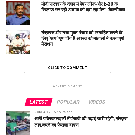
मोदी सरकार के दबाव में पेपर लीक और E-20 के
खिलाफ उठ रही आवाज को दबा रहा मेटा- केजरीवाल
UP NEXT
Kapurthala पुलिस ने 24 घंटे में सुलझाया अंधे कत्ल का मामला
DON'T MISS
Hoshiarpur के सिंघोवाल गांव में टूर्नामेंट को लेकर दो क्लबों के बीच
तंदरुस्त और नशा मुक्त पंजाब को उप्ताहित करने के
विवाद, युवक पर हमला
लिए ‘आप’ यूथ विंग 9 अगस्त को मोहाली में करवाएगी
मैराथन
CLICK TO COMMENT
ADVERTISEMENT
LATEST
POPULAR
VIDEOS
PUNJAB
15 hours ago
आर्मी पब्लिक स्कूलों में पंजाबी की पढ़ाई जारी रहेगी, संस्कृत
लागू करने का फैसला वापस