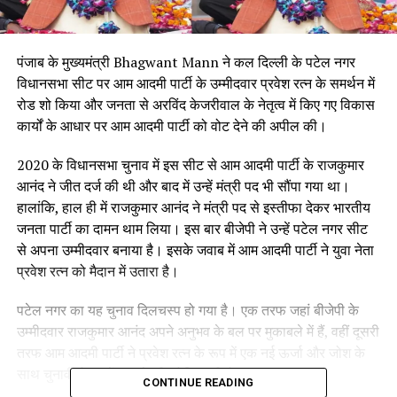
पंजाब के मुख्यमंत्री Bhagwant Mann ने कल दिल्ली के पटेल नगर
विधानसभा सीट पर आम आदमी पार्टी के उम्मीदवार प्रवेश रत्न के समर्थन में
रोड शो किया और जनता से अरविंद केजरीवाल के नेतृत्व में किए गए विकास
कार्यों के आधार पर आम आदमी पार्टी को वोट देने की अपील की।
2020 के विधानसभा चुनाव में इस सीट से आम आदमी पार्टी के राजकुमार
आनंद ने जीत दर्ज की थी और बाद में उन्हें मंत्री पद भी सौंपा गया था।
हालांकि, हाल ही में राजकुमार आनंद ने मंत्री पद से इस्तीफा देकर भारतीय
जनता पार्टी का दामन थाम लिया। इस बार बीजेपी ने उन्हें पटेल नगर सीट
से अपना उम्मीदवार बनाया है। इसके जवाब में आम आदमी पार्टी ने युवा नेता
प्रवेश रत्न को मैदान में उतारा है।
पटेल नगर का यह चुनाव दिलचस्प हो गया है। एक तरफ जहां बीजेपी के
उम्मीदवार राजकुमार आनंद अपने अनुभव के बल पर मुकाबले में हैं, वहीं दूसरी
तरफ आम आदमी पार्टी ने प्रवेश रत्न के रूप में एक नई ऊर्जा और जोश के
साथ चुनावी मैदान में उतरने की कोशिश की है।
CONTINUE READING